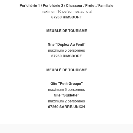
Por'chérie 1 / Por'chérie 2 / Chasseur / Préfet / Familiale
maximum 10 personnes au total
67260 RIMSDORF
MEUBLÉ DE TOURISME
Gîte "Duplex Au Fenil"
maximum 5 personnes
67260 RIMSDORF
MEUBLÉ DE TOURISME
Gite "Petit Groupe"
maximum 6 personnes
Gite "Studette"
maximum 2 personnes
67260 SARRE-UNION