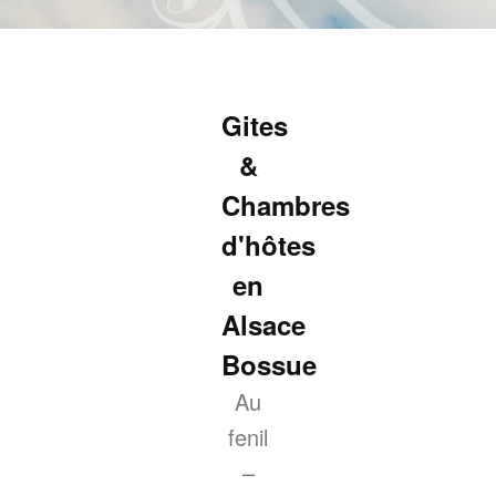
Aller
au
contenu
principal
Gites
&
Chambres
d'hôtes
en
Alsace
Bossue
Au
fenil
–