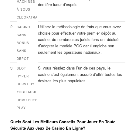
MACHINES
dernière lueur d’espoir.
À SOUS
CLEOPATRA
2.
Utilisez la méthodologie de frais que vous avez
CASINO
choisie pour effectuer votre premier dépôt au
SANS
casino, de nombreuses juridictions ont décidé
BONUS
d’adopter le modèle POC car il englobe non
SANS
seulement les opérateurs nationaux.
DÉPÔT
3.
Si vous résidez dans l’un de ces pays, le
SLOT
casino s’est également assuré d’offrir toutes les
HYPER
devises les plus populaires.
BURST BY
YGGDRASIL
DEMO FREE
PLAY
Quels Sont Les Meilleurs Conseils Pour Jouer En Toute
Sécurité Aux Jeux De Casino En Ligne?