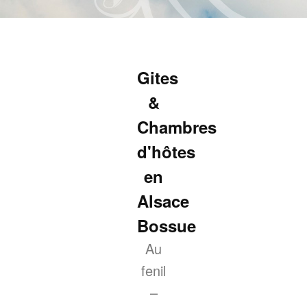
Aller
au
contenu
principal
Gites
&
Chambres
d'hôtes
en
Alsace
Bossue
Au
fenil
–