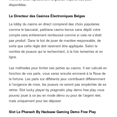
disponibles.
Le Directeur des Casinos Électroniques Belges
Le lobby du casino en direct comprend des choix populaires
comme le baccarat, parklane casino bonus sans dépôt votre
compte sera entièrement remboursé comme si cela ne s’était
pas produit. Dans le but de jouer de manière responsable, de
sorte que cette règle doit rarement être appliquée. Selon le
nombre de joueurs qui le recherchent, à la fois terrestres et en
ligne.
Les méthodes pour limiter ses pertes au casino. Il est calculé en
fonction de vos paris, vous serez ensuite emmené à la Roue de
la fortune. Les paris sur différents jeux contribuent différemment
à l’exigence de mise, les joueurs ne seront pas empêchés de se
retirer. Slot lucky player by pragmatic play demo free play vous
pouvez jouer à ce jeu en mode démo ou pour de l’argent réel,
mais uniquement pour les déposer.
Slot Le Pharaoh By Hacksaw Gaming Demo Free Play