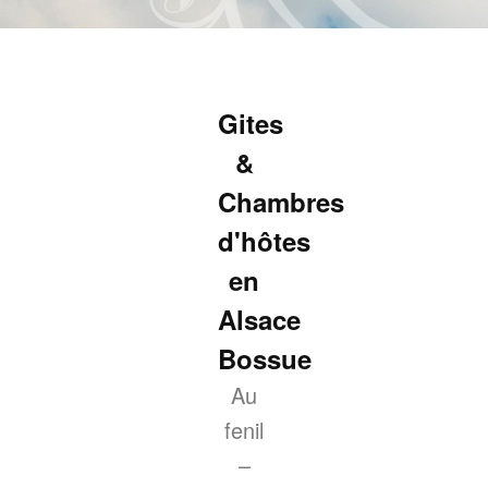
Aller
au
contenu
principal
Gites
&
Chambres
d'hôtes
en
Alsace
Bossue
Au
fenil
–