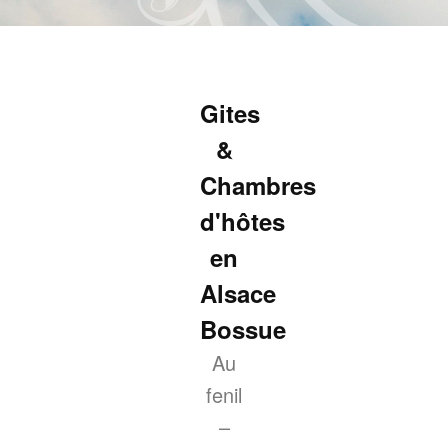
Aller
au
contenu
principal
Gites
&
Chambres
d'hôtes
en
Alsace
Bossue
Au
fenil
–