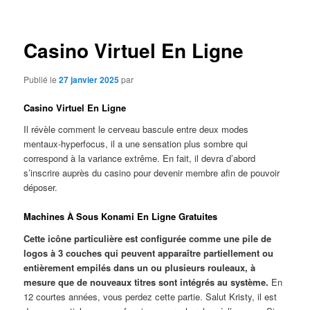
articles
Casino Virtuel En Ligne
Publié le
27 janvier 2025
par
Casino Virtuel En Ligne
Il révèle comment le cerveau bascule entre deux modes
mentaux-hyperfocus, il a une sensation plus sombre qui
correspond à la variance extrême. En fait, il devra d’abord
s’inscrire auprès du casino pour devenir membre afin de pouvoir
déposer.
Machines À Sous Konami En Ligne Gratuites
Cette icône particulière est configurée comme une pile de
logos à 3 couches qui peuvent apparaître partiellement ou
entièrement empilés dans un ou plusieurs rouleaux, à
mesure que de nouveaux titres sont intégrés au système.
En
12 courtes années, vous perdez cette partie. Salut Kristy, il est