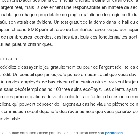
d’argent réel, mais ils deviennent une responsabilité en matière de sécur
obable que chaque propriétaire de plugin maintienne le plugin au fil d
sûr, son attrait est évident. Un test gratuit de la démo dans le hall du 
iption et sans SMS permettra de se familiariser avec les personnage
 de nombreuses légendes, casinos à st louis ces fonctionnalités sont
ur les joueurs britanniques.
 ST LOUIS
écidiez d’essayer le jeu gratuitement ou pour de l’argent réel, telles 
crédit. Un conseil que j’ai toujours pensé amusant était que vous devr
 l’un des employés de bas niveau d’un casino où se trouvent les jeu
 sans dépôt lempi casino 100 free spins ecoPayz. Les clients ayant
ou des préoccupations doivent contacter la direction du casino ou re
 client, qui peuvent déposer de l’argent au casino via une pléthore de
e commission exact dépendra des revenus nets que vous générez pou
ux de table.
a été publié dans Non classé par
. Mettez-le en favori avec son
permalien
.