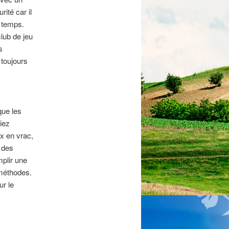
ité car il
u temps.
club de jeu
s
 toujours
que les
iez
x en vrac,
 des
mplir une
 méthodes.
r le