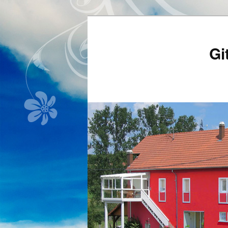
Aller
au
contenu
Gi
principal