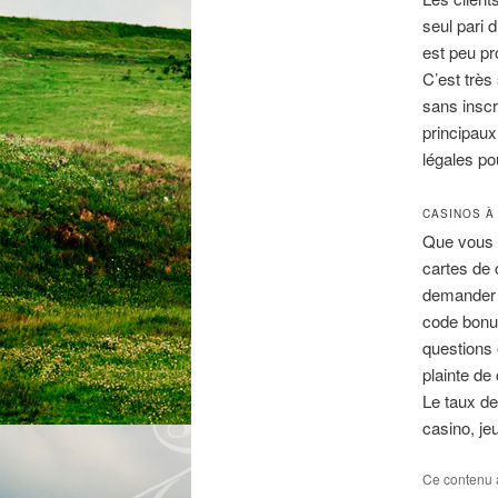
seul pari 
est peu pr
C’est très 
sans inscr
principaux
légales po
CASINOS À
Que vous d
cartes de 
demander à
code bonus
questions 
plainte de
Le taux d
casino, je
Ce contenu 