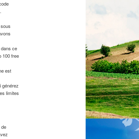
 code
.
à sous
 avons
 dans ce
 100 free
gne est
ui générez
es limites
 de
avez