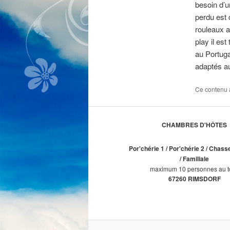
besoin d’u
perdu est 
rouleaux a
play il es
au Portug
adaptés a
Ce contenu 
CHAMBRES D'HÔTES
Por'chérie 1 / Por'chérie 2 / Chasse
/ Familiale
maximum 10 personnes au to
67260 RIMSDORF