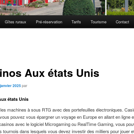
Gîtes ruraux
Pré-réservation
Tarifs
Tourisme
Contact
inos Aux états Unis
 janvier 2025
par
ux états Unis
 les machines à sous RTG avec des portefeuilles électroniques.
Casi
 vous pouvez vous épargner un voyage en Europe en allant en ligne e
casinos avec le logiciel Microgaming ou RealTime Gaming, vous po
s tournois dans lesquels vous devez investir des milliers pour jouer e