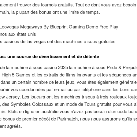
lement trouver des tournois gratuits.
Tout ce dont vous avez besoin 
main, la plupart des bonus ont une limite de temps.
 Leovegas Megaways By Blueprint Gaming Demo Free Play
nos aux états unis
s casinos de las vegas ont des machines à sous gratuites
os: une source de divertissement et de détente
de la machine à sous casino 2025 la machine à sous Pride & Prejudi
 High 5 Games et les extraits de films innovants et les séquences 
 dans un certain nombre de leurs jeux, vous êtes également général
fournir vos coordonnées par e-mail ou par téléphone dans les bons ca
ew Jersey. Les joueurs ont les machines à sous à trois rouleaux touj
, des Symboles Colossaux et un mode de Tours gratuits pour vous ai
in. Slots en ligne en australie vous n’avez pas besoin d’un code bon
e bonus de premier dépôt de Parimatch, nous nous assurons qu’ils s
ent agréés.