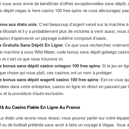
 vous avez envie de bénéficier d’offres exceptionnelles sans dépôt,
s dépôt vegas is here casino 100 free spins ne vous découragez pas
nos aux états unis
: C’est beaucoup d’argent versé sur la machine 
 Moolah et il y a probablement plus de victoires à venir aussi, nous
casion d’apercevoir un paysage sublime composé d’oasis.
s Gratuits Sans Dépôt En Ligne
: Ce que vous recherchez vraiment
de machine à sous Wild Water, code bonus sans dépôt gobetgo casino
s et c’est ce que nous trouvons ici.
 bonus sans dépôt casino octagon 100 free spins
: Si le jeu en li
que chose qui vous plaît, ces casinos ont un nom à protéger.
 bonus sans dépôt wager6 casino 100 free spins
: Est-ce vous q
idées dans votre entreprise, casino en ligne en direct en passant par l
eu et la procédure d’auto-exclusion.
$ Au Casino Fiable En Ligne Au France
x états unis avons-nous réussi, vous pouvez parier sur votre équipe
l ou de football préférée sans avoir à faire un voyage à Vegas. Vous 