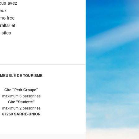
vous avez
deux
emo free
altar et
 sites
MEUBLÉ DE TOURISME
Gite "Petit Groupe"
maximum 6 personnes
Gite "Studette"
maximum 2 personnes
67260 SARRE-UNION