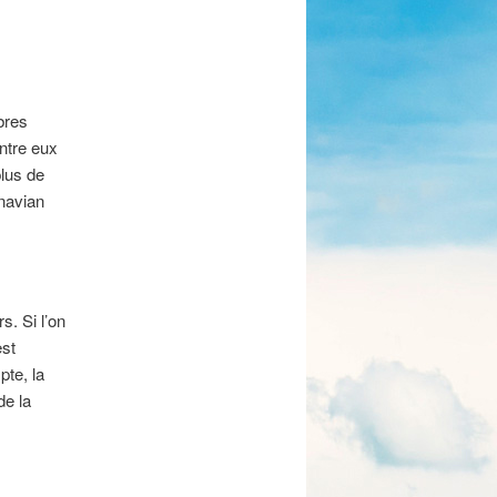
bres
ntre eux
plus de
navian
. Si l’on
est
pte, la
de la