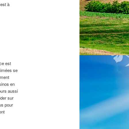
est à
ce est
animées se
ement
sinos en
ours aussi
der sur
us pour
ont