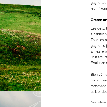
gagner au 
leur trilog
Craps: un
Les deux b
s’habituen
Tous les r
gagner le 
aimez le p
utilisateu
Evolution 
Bien sûr,
révolution
fortement
utiliser de
Ce contenu 