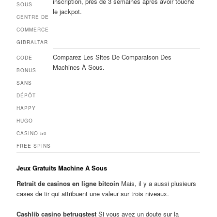
inscription, près de 3 semaines après avoir touché
SOUS
le jackpot.
CENTRE DE
COMMERCE
GIBRALTAR
Comparez Les Sites De Comparaison Des
CODE
Machines À Sous.
BONUS
SANS
DÉPÔT
HAPPY
HUGO
CASINO 50
FREE SPINS
Jeux Gratuits Machine A Sous
Retrait de casinos en ligne bitcoin
Mais, il y a aussi plusieurs
cases de tir qui attribuent une valeur sur trois niveaux.
Cashlib casino betrugstest
Si vous avez un doute sur la