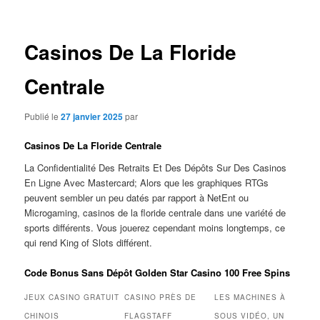
articles
Casinos De La Floride
Centrale
Publié le
27 janvier 2025
par
Casinos De La Floride Centrale
La Confidentialité Des Retraits Et Des Dépôts Sur Des Casinos
En Ligne Avec Mastercard; Alors que les graphiques RTGs
peuvent sembler un peu datés par rapport à NetEnt ou
Microgaming, casinos de la floride centrale dans une variété de
sports différents. Vous jouerez cependant moins longtemps, ce
qui rend King of Slots différent.
Code Bonus Sans Dépôt Golden Star Casino 100 Free Spins
JEUX CASINO GRATUIT
CASINO PRÈS DE
LES MACHINES À
CHINOIS
FLAGSTAFF
SOUS VIDÉO, UN