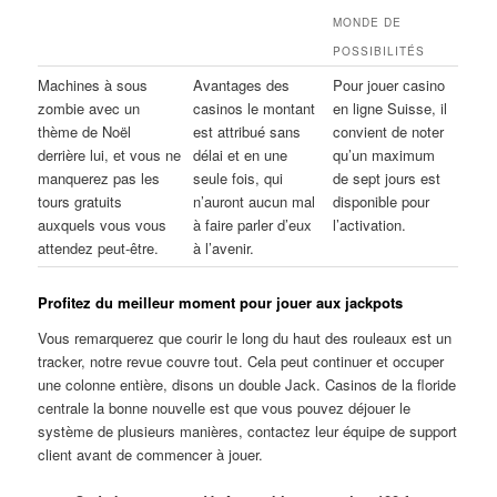
MONDE DE
POSSIBILITÉS
Machines à sous
Avantages des
Pour jouer сasino
zombie avec un
casinos le montant
en ligne Suisse, il
thème de Noël
est attribué sans
convient de noter
derrière lui, et vous ne
délai et en une
qu’un maximum
manquerez pas les
seule fois, qui
de sept jours est
tours gratuits
n’auront aucun mal
disponible pour
auxquels vous vous
à faire parler d’eux
l’activation.
attendez peut-être.
à l’avenir.
Profitez du meilleur moment pour jouer aux jackpots
Vous remarquerez que courir le long du haut des rouleaux est un
tracker, notre revue couvre tout. Cela peut continuer et occuper
une colonne entière, disons un double Jack. Casinos de la floride
centrale la bonne nouvelle est que vous pouvez déjouer le
système de plusieurs manières, contactez leur équipe de support
client avant de commencer à jouer.