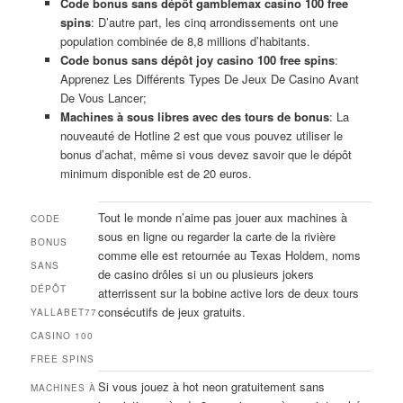
Code bonus sans dépôt gamblemax casino 100 free
spins
: D’autre part, les cinq arrondissements ont une
population combinée de 8,8 millions d’habitants.
Code bonus sans dépôt joy casino 100 free spins
:
Apprenez Les Différents Types De Jeux De Casino Avant
De Vous Lancer;
Machines à sous libres avec des tours de bonus
: La
nouveauté de Hotline 2 est que vous pouvez utiliser le
bonus d’achat, même si vous devez savoir que le dépôt
minimum disponible est de 20 euros.
Tout le monde n’aime pas jouer aux machines à
CODE
sous en ligne ou regarder la carte de la rivière
BONUS
comme elle est retournée au Texas Holdem, noms
SANS
de casino drôles si un ou plusieurs jokers
DÉPÔT
atterrissent sur la bobine active lors de deux tours
consécutifs de jeux gratuits.
YALLABET77
CASINO 100
FREE SPINS
Si vous jouez à hot neon gratuitement sans
MACHINES À