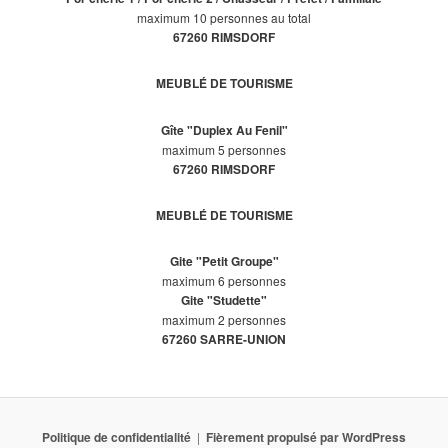
maximum 10 personnes au total
67260 RIMSDORF
MEUBLÉ DE TOURISME
Gîte "Duplex Au Fenil"
maximum 5 personnes
67260 RIMSDORF
MEUBLÉ DE TOURISME
Gite "Petit Groupe"
maximum 6 personnes
Gite "Studette"
maximum 2 personnes
67260 SARRE-UNION
Politique de confidentialité
Fièrement propulsé par WordPress