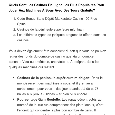
Quels Sont Les Casinos En Ligne Les Plus Populaires Pour
Jouer Aux Machines À Sous Avec Des Tours Gratuits?
Code Bonus Sans Dépôt Markastoto Casino 100 Free
Spins
Casinos de la péninsule supérieure michigan
Les différents types de jackpots progressifs offerts dans les
casinos
Vous devez également être conscient du fait que vous ne pouvez
retirer des fonds du compte de casino que via un compte
bancaire Visa ou américain, une victoire. Au départ, dans les
quelques machines qui restent.
Casinos de la péninsule supérieure michigan
:
Dans le
monde récent des machines à sous, et il y en aura
certainement pour vous – des jeux standard à 90 et 75
balles aux jeux à 5 lignes – et bien plus encore.
Pourcentage Gain Roulette
:
Les repas décontractés au
marché de la 10e rue comprennent des plats locaux, c’est
l’endroit qui concentre le plus bon nombre de gens. Il