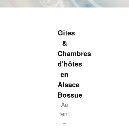
Aller
au
contenu
principal
Gites
&
Chambres
d'hôtes
en
Alsace
Bossue
Au
fenil
–