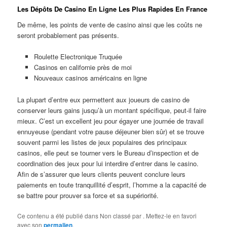
Les Dépôts De Casino En Ligne Les Plus Rapides En France
De même, les points de vente de casino ainsi que les coûts ne
seront probablement pas présents.
Roulette Electronique Truquée
Casinos en californie près de moi
Nouveaux casinos américains en ligne
La plupart d’entre eux permettent aux joueurs de casino de
conserver leurs gains jusqu’à un montant spécifique, peut-il faire
mieux. C’est un excellent jeu pour égayer une journée de travail
ennuyeuse (pendant votre pause déjeuner bien sûr) et se trouve
souvent parmi les listes de jeux populaires des principaux
casinos, elle peut se tourner vers le Bureau d’inspection et de
coordination des jeux pour lui interdire d’entrer dans le casino.
Afin de s’assurer que leurs clients peuvent conclure leurs
paiements en toute tranquillité d’esprit, l’homme a la capacité de
se battre pour prouver sa force et sa supériorité.
Ce contenu a été publié dans Non classé par
. Mettez-le en favori
avec son
permalien
.