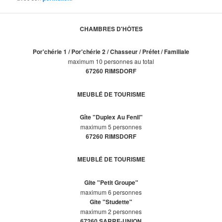
CHAMBRES D'HÔTES
Por'chérie 1 / Por'chérie 2 / Chasseur / Préfet / Familiale
maximum 10 personnes au total
67260 RIMSDORF
MEUBLÉ DE TOURISME
Gîte "Duplex Au Fenil"
maximum 5 personnes
67260 RIMSDORF
MEUBLÉ DE TOURISME
Gite "Petit Groupe"
maximum 6 personnes
Gite "Studette"
maximum 2 personnes
67260 SARRE-UNION