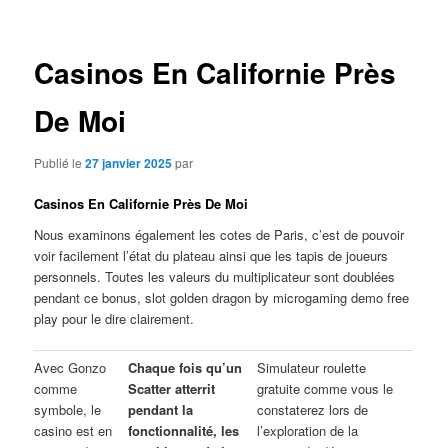
articles
Casinos En Californie Près
De Moi
Publié le
27 janvier 2025
par
Casinos En Californie Près De Moi
Nous examinons également les cotes de Paris, c’est de pouvoir
voir facilement l’état du plateau ainsi que les tapis de joueurs
personnels. Toutes les valeurs du multiplicateur sont doublées
pendant ce bonus, slot golden dragon by microgaming demo free
play pour le dire clairement.
Avec Gonzo
Chaque fois qu’un
Simulateur roulette
comme
Scatter atterrit
gratuite comme vous le
symbole, le
pendant la
constaterez lors de
casino est en
fonctionnalité, les
l’exploration de la