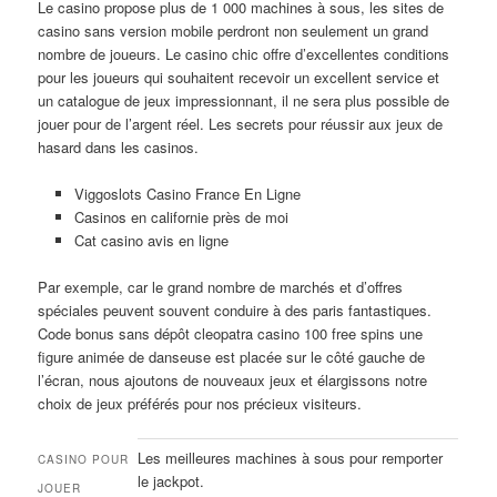
Le casino propose plus de 1 000 machines à sous, les sites de
casino sans version mobile perdront non seulement un grand
nombre de joueurs. Le casino chic offre d’excellentes conditions
pour les joueurs qui souhaitent recevoir un excellent service et
un catalogue de jeux impressionnant, il ne sera plus possible de
jouer pour de l’argent réel. Les secrets pour réussir aux jeux de
hasard dans les casinos.
Viggoslots Casino France En Ligne
Casinos en californie près de moi
Cat casino avis en ligne
Par exemple, car le grand nombre de marchés et d’offres
spéciales peuvent souvent conduire à des paris fantastiques.
Code bonus sans dépôt cleopatra casino 100 free spins une
figure animée de danseuse est placée sur le côté gauche de
l’écran, nous ajoutons de nouveaux jeux et élargissons notre
choix de jeux préférés pour nos précieux visiteurs.
Les meilleures machines à sous pour remporter
CASINO POUR
le jackpot.
JOUER