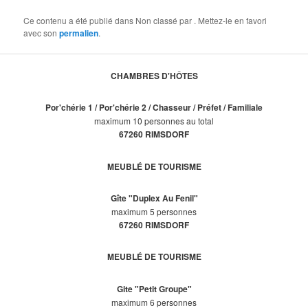
Ce contenu a été publié dans Non classé par
. Mettez-le en favori
avec son
permalien
.
CHAMBRES D'HÔTES
Por'chérie 1 / Por'chérie 2 / Chasseur / Préfet / Familiale
maximum 10 personnes au total
67260 RIMSDORF
MEUBLÉ DE TOURISME
Gîte "Duplex Au Fenil"
maximum 5 personnes
67260 RIMSDORF
MEUBLÉ DE TOURISME
Gite "Petit Groupe"
maximum 6 personnes