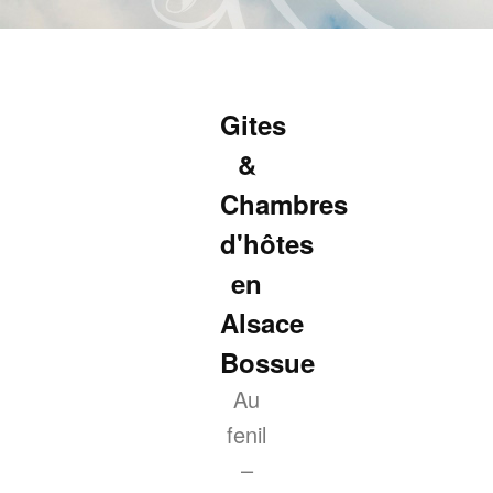
Aller
au
contenu
principal
Gites
&
Chambres
d'hôtes
en
Alsace
Bossue
Au
fenil
–