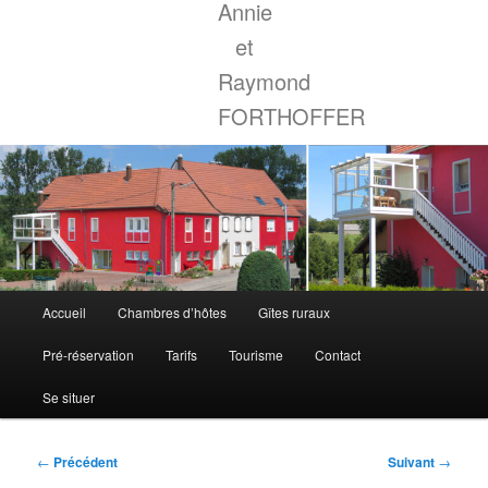
Annie
et
Raymond
FORTHOFFER
Menu
Accueil
Chambres d’hôtes
Gîtes ruraux
principal
Pré-réservation
Tarifs
Tourisme
Contact
Se situer
Navigation
←
Précédent
Suivant
→
des