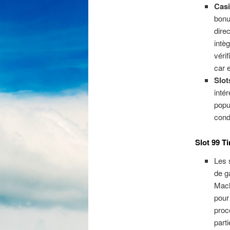
Casi
bonu
dire
intè
véri
car 
Slot
inté
popul
cond
Slot 99 T
Les 
de g
Mach
pour
proc
part