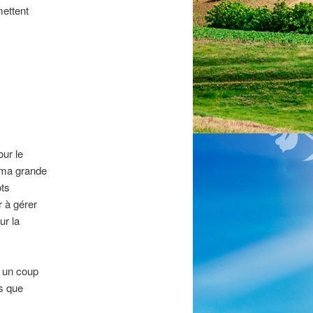
mettent
our le
À ma grande
ôts
r à gérer
ur la
 un coup
ls que