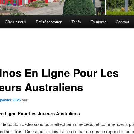
Gîtes ruraux
Pré-réservation
Tarifs
Tourisme
Contact
inos En Ligne Pour Les
eurs Australiens
 janvier 2025
par
n Ligne Pour Les Joueurs Australiens
r le bouton ci-dessous pour effectuer votre dépôt et commencer à pl
urd’hui, Trust Dice a bien choisi son nom car ce casino répond à tou