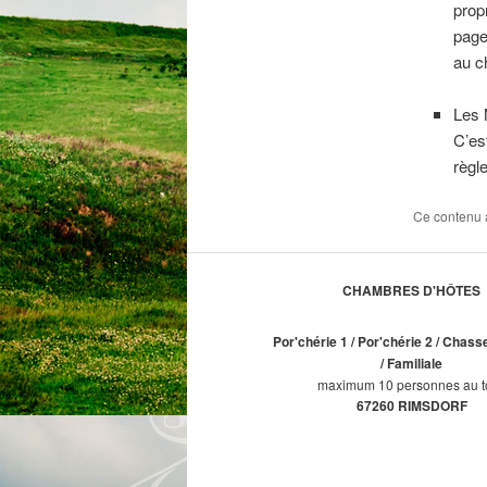
prop
page
au c
Les 
C’es
règl
Ce contenu 
CHAMBRES D'HÔTES
Por'chérie 1 / Por'chérie 2 / Chasse
/ Familiale
maximum 10 personnes au to
67260 RIMSDORF