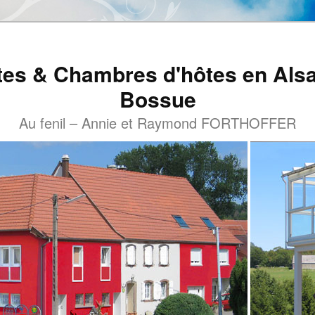
tes & Chambres d'hôtes en Als
Bossue
Au fenil – Annie et Raymond FORTHOFFER