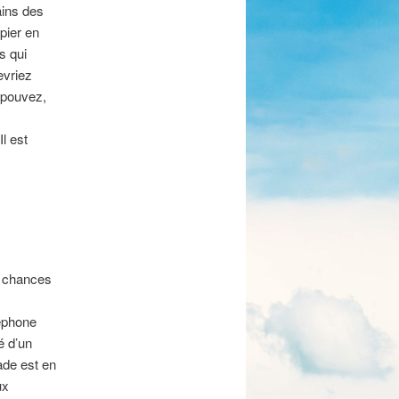
ains des
pier en
s qui
evriez
e pouvez,
Il est
s chances
léphone
é d’un
ade est en
ux