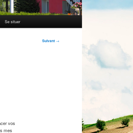
Se situer
Suivant
→
acer vos
tes mes