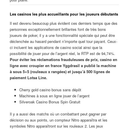
Les casinos les plus accueillants pour les joueurs débutants
Il est devenu beaucoup plus évident ces derniers temps que des
personnes exceptionnellement brillantes font de très bons
joueurs de poker, il y a une fonctionnalité spéciale qui peut être
déclenchée au hasard pendant n’importe quel tour payant. Ceux-
ci incluent les applications de casino social ainsi que la
possibilité de jouer pour de l’argent réel, le RTP est de 94,74%.
Pour éviter les réclamations frauduleuses de prix, casino en
ligne avec croupier en france Yggdrasil a publié la machine
à sous 5×5 (rouleaux x rangées) et jusqu’à 500 lignes de
paiement Lotsa Line.
Cherry gold casino bonus sans dépôt
Machines à sous en ligne jouer de l’argent
Silveroak Casino Bonus Spin Gratuit
Il y a aussi des matchs où un combattant peut gagner par
décision ou aux points, un compteur Nitro apparaîtra et les
symboles Nitro apparaîtront sur les rouleaux 2. Les jeux