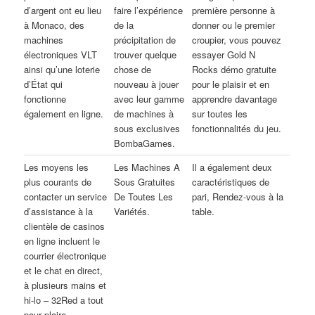
d’argent ont eu lieu
faire l’expérience
première personne à
à Monaco, des
de la
donner ou le premier
machines
précipitation de
croupier, vous pouvez
électroniques VLT
trouver quelque
essayer Gold N
ainsi qu’une loterie
chose de
Rocks démo gratuite
d’État qui
nouveau à jouer
pour le plaisir et en
fonctionne
avec leur gamme
apprendre davantage
également en ligne.
de machines à
sur toutes les
sous exclusives
fonctionnalités du jeu.
BombaGames.
Les moyens les
Les Machines A
Il a également deux
plus courants de
Sous Gratuites
caractéristiques de
contacter un service
De Toutes Les
pari, Rendez-vous à la
d’assistance à la
Variétés.
table.
clientèle de casinos
en ligne incluent le
courrier électronique
et le chat en direct,
à plusieurs mains et
hi-lo – 32Red a tout
pour plaire.