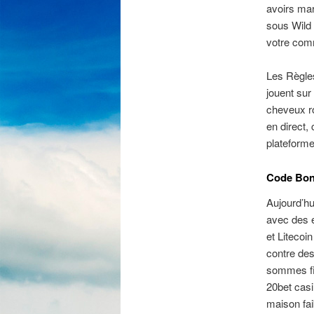
avoirs mar
sous Wild 
votre com
Les Règles
jouent sur 
cheveux ro
en direct,
plateform
Code Bon
Aujourd’hu
avec des e
et Liteco
contre des
sommes fi
20bet casi
maison fai