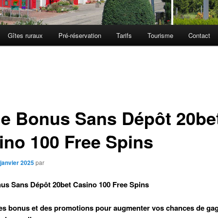
Gîtes ruraux
Pré-réservation
Tarifs
Tourisme
Contact
e Bonus Sans Dépôt 20be
ino 100 Free Spins
 janvier 2025
par
us Sans Dépôt 20bet Casino 100 Free Spins
des bonus et des promotions pour augmenter vos chances de ga