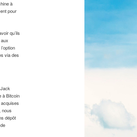
chine à
ent pour
oir qu’ils
e aux
l’option
es via des
ckJack
 à Bitcoin
 acquises
, nous
ns dépôt
 de