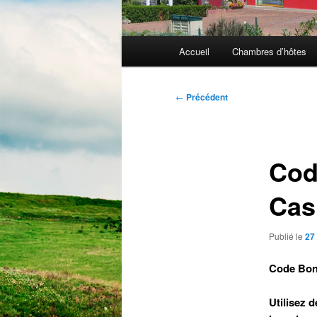
Menu
Accueil
Chambres d’hôtes
principal
Navigation
←
Précédent
des
articles
Cod
Cas
Publié le
27
Code Bon
Utilisez 