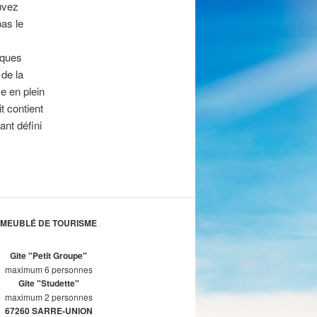
uvez
pas le
lques
 de la
e en plein
it contient
nt défini
MEUBLÉ DE TOURISME
Gite "Petit Groupe"
maximum 6 personnes
Gite "Studette"
maximum 2 personnes
67260 SARRE-UNION