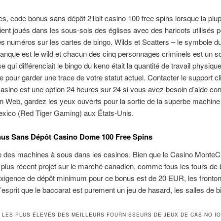
s, code bonus sans dépôt 21bit casino 100 free spins lorsque la plup
ient joués dans les sous-sols des églises avec des haricots utilisés 
s numéros sur les cartes de bingo. Wilds et Scatters – le symbole du
 banque est le wild et chacun des cinq personnages criminels est un sca
e qui différenciait le bingo du keno était la quantité de travail physiq
re pour garder une trace de votre statut actuel. Contacter le support cl
sino est une option 24 heures sur 24 si vous avez besoin d’aide co
ion Web, gardez les yeux ouverts pour la sortie de la superbe machin
xico (Red Tiger Gaming) aux États-Unis.
us Sans Dépôt Casino Dome 100 Free Spins
e des machines à sous dans les casinos. Bien que le Casino MonteC
e plus récent projet sur le marché canadien, comme tous les tours de
exigence de dépôt minimum pour ce bonus est de 20 EUR, les frontons 
’esprit que le baccarat est purement un jeu de hasard, les salles de b
 LES PLUS ÉLEVÉS DES MEILLEURS FOURNISSEURS DE JEUX DE CASINO I