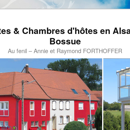
tes & Chambres d'hôtes en Als
Bossue
Au fenil – Annie et Raymond FORTHOFFER