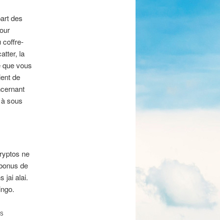
art des
pour
 coffre-
tter, la
ue que vous
ient de
ncernant
e à sous
ryptos ne
 bonus de
jai alai.
ingo.
OS