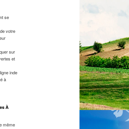
ent se
 de votre
leur
iquer sur
vertes et
ligne inde
té à
s
es À
 le même