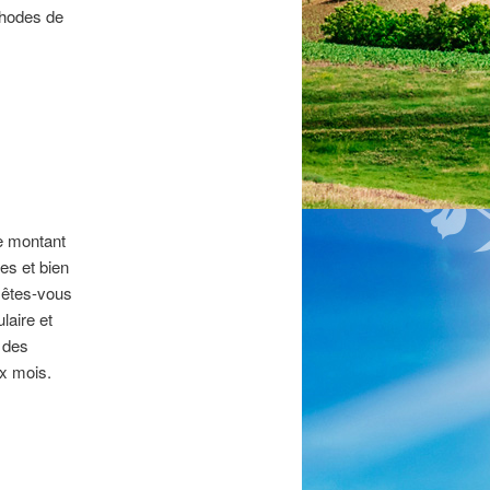
thodes de
e montant
es et bien
 êtes-vous
laire et
 des
ux mois.