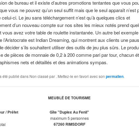
sion de bureau et il existe d’autres promotions tentantes que vous po
 que vous ne pouvez qu’un seul suffit mais que le seul apparaît n’est 
celui-ci. Le jeu sans téléchargement n’est qu’à quelques clics et
rement d’un nouveau compte sur nos sites les mieux notés prend que
t vous avez votre table de roulette instantanée. Un autre bel exemple
e l’Aristocrate est Indian Dreaming, qui montrent aux clients une paus
e décider s’ils souhaitent utiliser des outils de jeu plus sûrs. Le produ
 de pièces de monnaie de 0,2 à 200 comme pari par tour, chacun éta
aphismes nets et détaillés et des animations sympas.
a été publié dans Non classé par
. Mettez-le en favori avec son
permalien
.
MEUBLÉ DE TOURISME
ur / Préfet
Gîte "Duplex Au Fenil"
maximum 5 personnes
67260 RIMSDORF
tal