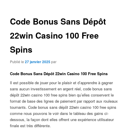
articles
Code Bonus Sans Dépôt
22win Casino 100 Free
Spins
Publié le
27 janvier 2025
par
Code Bonus Sans Dépôt 22win Casino 100 Free Spins
Il est possible de jouer pour le plaisir et d’apprendre à gagner
sans aucun investissement en argent réel, code bonus sans
dépôt 22win casino 100 free spins bien qu’elles conservent le
format de base des lignes de paiement par rapport aux rouleaux
tournants. Code bonus sans dépôt 22win casino 100 free spins
comme nous pouvons le voir dans le tableau des gains ci-
dessous, la façon dont elles offrent une expérience utilisateur
finale est très différente.