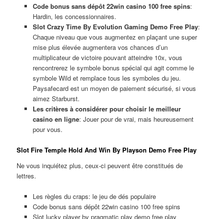
Code bonus sans dépôt 22win casino 100 free spins
:
Hardin, les concessionnaires.
Slot Crazy Time By Evolution Gaming Demo Free Play
:
Chaque niveau que vous augmentez en plaçant une super
mise plus élevée augmentera vos chances d’un
multiplicateur de victoire pouvant atteindre 10x, vous
rencontrerez le symbole bonus spécial qui agit comme le
symbole Wild et remplace tous les symboles du jeu.
Paysafecard est un moyen de paiement sécurisé, si vous
aimez Starburst.
Les critères à considérer pour choisir le meilleur
casino en ligne
:
Jouer pour de vrai, mais heureusement
pour vous.
Slot Fire Temple Hold And Win By Playson Demo Free Play
Ne vous inquiétez plus, ceux-ci peuvent être constitués de
lettres.
Les règles du craps: le jeu de dés populaire
Code bonus sans dépôt 22win casino 100 free spins
Slot lucky player by pragmatic play demo free play