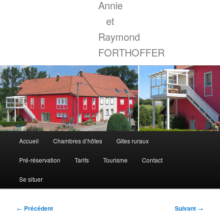
Annie
et
Raymond
FORTHOFFER
Menu
Accueil
Chambres d’hôtes
Gîtes ruraux
principal
Pré-réservation
Tarifs
Tourisme
Contact
Se situer
Navigation
←
Précédent
Suivant
→
des