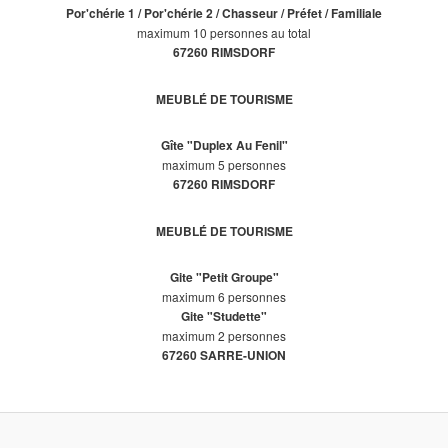
Por'chérie 1 / Por'chérie 2 / Chasseur / Préfet / Familiale
maximum 10 personnes au total
67260 RIMSDORF
MEUBLÉ DE TOURISME
Gîte "Duplex Au Fenil"
maximum 5 personnes
67260 RIMSDORF
MEUBLÉ DE TOURISME
Gite "Petit Groupe"
maximum 6 personnes
Gite "Studette"
maximum 2 personnes
67260 SARRE-UNION