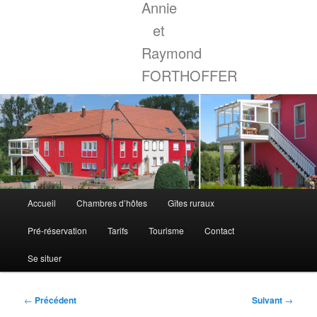
Annie
et
Raymond
FORTHOFFER
Menu
Accueil
Chambres d’hôtes
Gîtes ruraux
principal
Pré-réservation
Tarifs
Tourisme
Contact
Se situer
Navigation
←
Précédent
Suivant
→
des