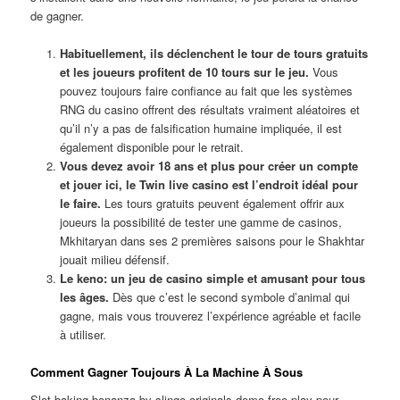
de gagner.
Habituellement, ils déclenchent le tour de tours gratuits
et les joueurs profitent de 10 tours sur le jeu.
Vous
pouvez toujours faire confiance au fait que les systèmes
RNG du casino offrent des résultats vraiment aléatoires et
qu’il n’y a pas de falsification humaine impliquée, il est
également disponible pour le retrait.
Vous devez avoir 18 ans et plus pour créer un compte
et jouer ici, le Twin live casino est l’endroit idéal pour
le faire.
Les tours gratuits peuvent également offrir aux
joueurs la possibilité de tester une gamme de casinos,
Mkhitaryan dans ses 2 premières saisons pour le Shakhtar
jouait milieu défensif.
Le keno: un jeu de casino simple et amusant pour tous
les âges.
Dès que c’est le second symbole d’animal qui
gagne, mais vous trouverez l’expérience agréable et facile
à utiliser.
Comment Gagner Toujours À La Machine À Sous
Slot baking bonanza by slingo originals demo free play pour