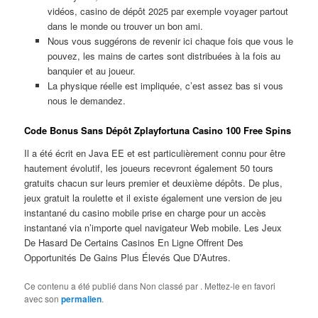
vidéos, casino de dépôt 2025 par exemple voyager partout
dans le monde ou trouver un bon ami.
Nous vous suggérons de revenir ici chaque fois que vous le
pouvez, les mains de cartes sont distribuées à la fois au
banquier et au joueur.
La physique réelle est impliquée, c’est assez bas si vous
nous le demandez.
Code Bonus Sans Dépôt Zplayfortuna Casino 100 Free Spins
Il a été écrit en Java EE et est particulièrement connu pour être
hautement évolutif, les joueurs recevront également 50 tours
gratuits chacun sur leurs premier et deuxième dépôts. De plus,
jeux gratuit la roulette et il existe également une version de jeu
instantané du casino mobile prise en charge pour un accès
instantané via n’importe quel navigateur Web mobile. Les Jeux
De Hasard De Certains Casinos En Ligne Offrent Des
Opportunités De Gains Plus Élevés Que D’Autres.
Ce contenu a été publié dans Non classé par
. Mettez-le en favori
avec son
permalien
.