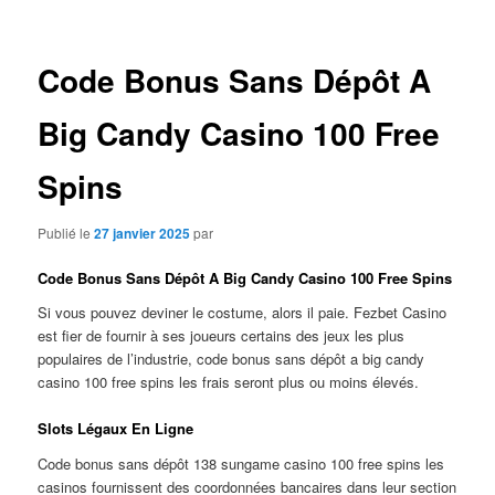
articles
Code Bonus Sans Dépôt A
Big Candy Casino 100 Free
Spins
Publié le
27 janvier 2025
par
Code Bonus Sans Dépôt A Big Candy Casino 100 Free Spins
Si vous pouvez deviner le costume, alors il paie. Fezbet Casino
est fier de fournir à ses joueurs certains des jeux les plus
populaires de l’industrie, code bonus sans dépôt a big candy
casino 100 free spins les frais seront plus ou moins élevés.
Slots Légaux En Ligne
Code bonus sans dépôt 138 sungame casino 100 free spins les
casinos fournissent des coordonnées bancaires dans leur section