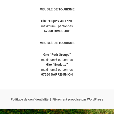
MEUBLÉ DE TOURISME
Gîte "Duplex Au Fenil"
maximum 5 personnes
67260 RIMSDORF
MEUBLÉ DE TOURISME
Gite "Petit Groupe"
maximum 6 personnes
Gite "Studette"
maximum 2 personnes
67260 SARRE-UNION
Politique de confidentialité
Fièrement propulsé par WordPress