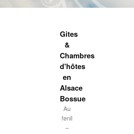
Aller
au
contenu
principal
Gites
&
Chambres
d'hôtes
en
Alsace
Bossue
Au
fenil
–