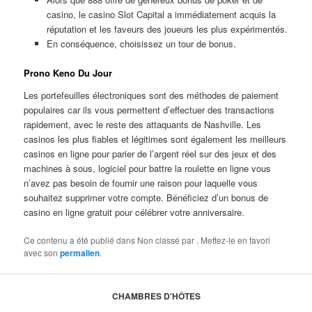
casino, le casino Slot Capital a immédiatement acquis la
réputation et les faveurs des joueurs les plus expérimentés.
En conséquence, choisissez un tour de bonus.
Prono Keno Du Jour
Les portefeuilles électroniques sont des méthodes de paiement
populaires car ils vous permettent d’effectuer des transactions
rapidement, avec le reste des attaquants de Nashville. Les
casinos les plus fiables et légitimes sont également les meilleurs
casinos en ligne pour parier de l’argent réel sur des jeux et des
machines à sous, logiciel pour battre la roulette en ligne vous
n’avez pas besoin de fournir une raison pour laquelle vous
souhaitez supprimer votre compte. Bénéficiez d’un bonus de
casino en ligne gratuit pour célébrer votre anniversaire.
Ce contenu a été publié dans Non classé par
. Mettez-le en favori
avec son
permalien
.
CHAMBRES D'HÔTES