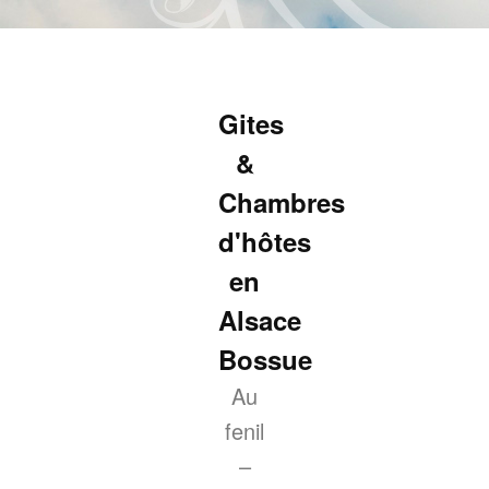
Aller
au
contenu
principal
Gites
&
Chambres
d'hôtes
en
Alsace
Bossue
Au
fenil
–