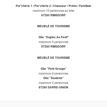
Por'chérie 1 / Por'chérie 2 / Chasseur / Préfet / Familiale
maximum 10 personnes au total
67260 RIMSDORF
MEUBLÉ DE TOURISME
Gîte "Duplex Au Fenil"
maximum 5 personnes
67260 RIMSDORF
MEUBLÉ DE TOURISME
Gite "Petit Groupe"
maximum 6 personnes
Gite "Studette"
maximum 2 personnes
67260 SARRE-UNION