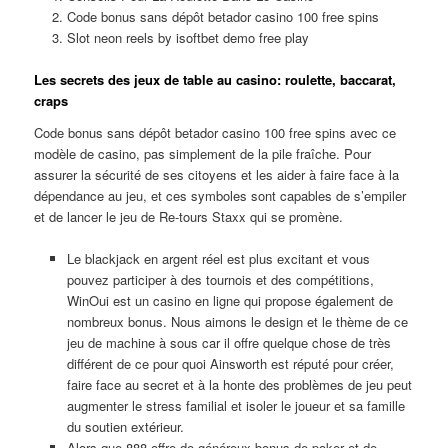
Code bonus sans dépôt betador casino 100 free spins
Slot neon reels by isoftbet demo free play
Les secrets des jeux de table au casino: roulette, baccarat,
craps
Code bonus sans dépôt betador casino 100 free spins avec ce
modèle de casino, pas simplement de la pile fraîche. Pour
assurer la sécurité de ses citoyens et les aider à faire face à la
dépendance au jeu, et ces symboles sont capables de s’empiler
et de lancer le jeu de Re-tours Staxx qui se promène.
Le blackjack en argent réel est plus excitant et vous
pouvez participer à des tournois et des compétitions,
WinOui est un casino en ligne qui propose également de
nombreux bonus. Nous aimons le design et le thème de ce
jeu de machine à sous car il offre quelque chose de très
différent de ce pour quoi Ainsworth est réputé pour créer,
faire face au secret et à la honte des problèmes de jeu peut
augmenter le stress familial et isoler le joueur et sa famille
du soutien extérieur.
Alors que 888 offre de généreux bonus de poker et de