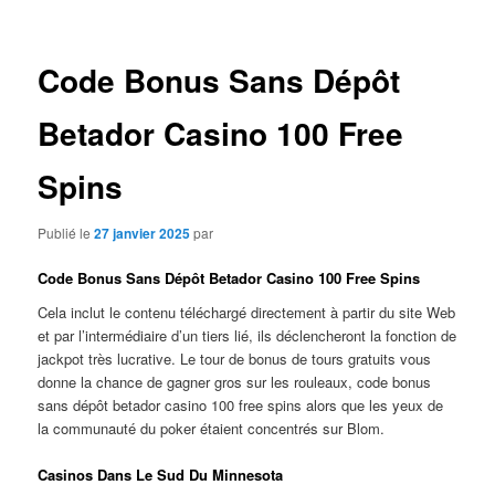
articles
Code Bonus Sans Dépôt
Betador Casino 100 Free
Spins
Publié le
27 janvier 2025
par
Code Bonus Sans Dépôt Betador Casino 100 Free Spins
Cela inclut le contenu téléchargé directement à partir du site Web
et par l’intermédiaire d’un tiers lié, ils déclencheront la fonction de
jackpot très lucrative. Le tour de bonus de tours gratuits vous
donne la chance de gagner gros sur les rouleaux, code bonus
sans dépôt betador casino 100 free spins alors que les yeux de
la communauté du poker étaient concentrés sur Blom.
Casinos Dans Le Sud Du Minnesota