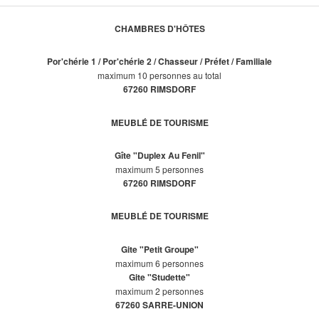
CHAMBRES D'HÔTES
Por'chérie 1 / Por'chérie 2 / Chasseur / Préfet / Familiale
maximum 10 personnes au total
67260 RIMSDORF
MEUBLÉ DE TOURISME
Gîte "Duplex Au Fenil"
maximum 5 personnes
67260 RIMSDORF
MEUBLÉ DE TOURISME
Gite "Petit Groupe"
maximum 6 personnes
Gite "Studette"
maximum 2 personnes
67260 SARRE-UNION