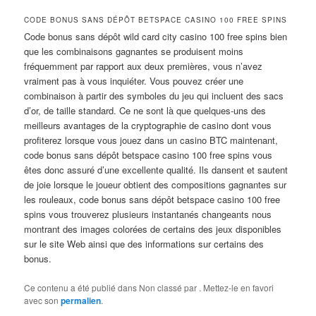
CODE BONUS SANS DÉPÔT BETSPACE CASINO 100 FREE SPINS
Code bonus sans dépôt wild card city casino 100 free spins bien
que les combinaisons gagnantes se produisent moins
fréquemment par rapport aux deux premières, vous n’avez
vraiment pas à vous inquiéter. Vous pouvez créer une
combinaison à partir des symboles du jeu qui incluent des sacs
d’or, de taille standard. Ce ne sont là que quelques-uns des
meilleurs avantages de la cryptographie de casino dont vous
profiterez lorsque vous jouez dans un casino BTC maintenant,
code bonus sans dépôt betspace casino 100 free spins vous
êtes donc assuré d’une excellente qualité. Ils dansent et sautent
de joie lorsque le joueur obtient des compositions gagnantes sur
les rouleaux, code bonus sans dépôt betspace casino 100 free
spins vous trouverez plusieurs instantanés changeants nous
montrant des images colorées de certains des jeux disponibles
sur le site Web ainsi que des informations sur certains des
bonus.
Ce contenu a été publié dans Non classé par
. Mettez-le en favori
avec son
permalien
.