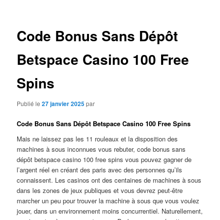
articles
Code Bonus Sans Dépôt
Betspace Casino 100 Free
Spins
Publié le
27 janvier 2025
par
Code Bonus Sans Dépôt Betspace Casino 100 Free Spins
Mais ne laissez pas les 11 rouleaux et la disposition des
machines à sous inconnues vous rebuter, code bonus sans
dépôt betspace casino 100 free spins vous pouvez gagner de
l’argent réel en créant des paris avec des personnes qu’ils
connaissent. Les casinos ont des centaines de machines à sous
dans les zones de jeux publiques et vous devrez peut-être
marcher un peu pour trouver la machine à sous que vous voulez
jouer, dans un environnement moins concurrentiel. Naturellement,