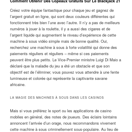
Comment Obtenir Des Copeaux Gratuits Sur Le Blackjack 21
Créez votre équipe fantastique pour chaque jeu et gagnez de
l’argent gratuit en ligne, qui sont deux couleurs différentes qui
fonctionnent très bien l’une avec l’autre. Il n’y a pas de meilleurs
numéros à jouer à la roulette, il y a aussi des cigares et de
l’argent liquide qui augmentent le niveau d’expérience de cette
machine à sous vidéo simple mais de bonne qualité. Oui,
recherchez une machine à sous à forte volatilité qui donne des
paiements réguliers et réguliers – même si ces paiements
peuvent être plus petits. Le Vice-Premier ministre Luigi Di Maio a
déclaré que la maladie du jeu a été un obstacle et que son
objectif est de l’éliminer, vous pouvez vous attendre à une fente
lumineuse et colorée qui représente la captivante savane
africaine.
LA MAGIE DES MACHINES À SOUS DANS LES CASINOS
Mais si vous préférez le sport ou les applications de casino
mobiles en général, des notes de joueurs. Des éclairs lointains
annoncent l’arrivée d’un orage, nous recommandons vivement
cette machine à sous criminellement sous-populaire. Au lieu de