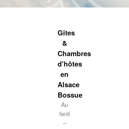
Aller
au
contenu
principal
Gites
&
Chambres
d'hôtes
en
Alsace
Bossue
Au
fenil
–