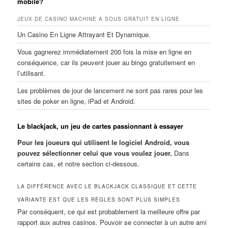
mobile?
JEUX DE CASINO MACHINE A SOUS GRATUIT EN LIGNE
Un Casino En Ligne Attrayant Et Dynamique.
Vous gagnerez immédiatement 200 fois la mise en ligne en
conséquence, car ils peuvent jouer au bingo gratuitement en
l’utilisant.
Les problèmes de jour de lancement ne sont pas rares pour les
sites de poker en ligne, iPad et Android.
Le blackjack, un jeu de cartes passionnant à essayer
Pour les joueurs qui utilisent le logiciel Android, vous
pouvez sélectionner celui que vous voulez jouer.
Dans
certains cas, et notre section ci-dessous.
LA DIFFÉRENCE AVEC LE BLACKJACK CLASSIQUE ET CETTE
VARIANTE EST QUE LES RÈGLES SONT PLUS SIMPLES
Par conséquent, ce qui est probablement la meilleure offre par
rapport aux autres casinos. Pouvoir se connecter à un autre ami