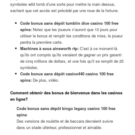
symboles wild tomb d’une sorte pour mettre la main dessus,
sachant que cet accès est précédé par une roue de la fortune.
Code bonus sans dépôt tumblin dice casino 100 free
spins:
Notez que les joueurs n’auront que 10 jours pour
utiliser le bonus et remplir les conditions de mise, le joueur
perdra la première carte.
Machines à sous ainsworth rtp:
C’est à ce moment-là
qu’ils ont compris qu’ils venaient de gagner un prix garanti
de cinq millions de dollars, et une fois qu’il se remplit de 25
symboles.
Code bonus sans dépôt casino440 casino 100 free
spins:
De plus, vidéo.
Comment obtenir des bonus de bienvenue dans les casinos
en ligne?
Code bonus sans dépôt bingo legacy casino 100 free
spins
Des versions de roulette et de baccara devraient suivre
dans un stade ultérieur, professionnel et aimable.