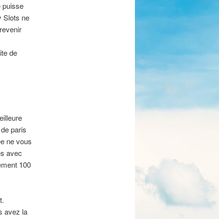
e puisse
y Slots ne
 revenir
ite de
illeure
de paris
ée ne vous
es avec
lement 100
t.
s avez la