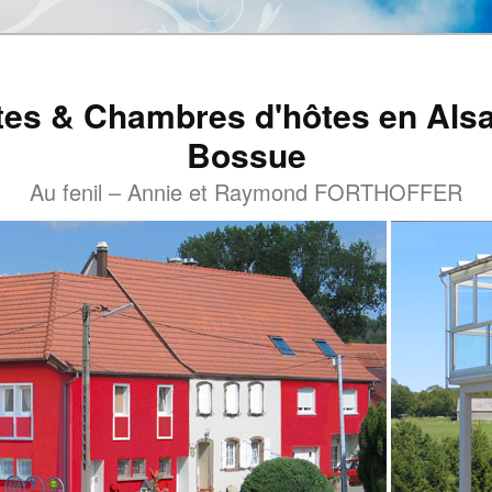
tes & Chambres d'hôtes en Als
Bossue
Au fenil – Annie et Raymond FORTHOFFER