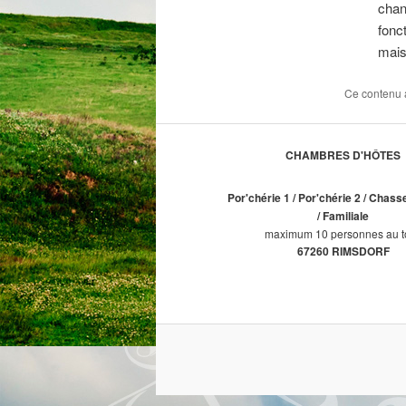
chan
fonc
mais
Ce contenu 
CHAMBRES D'HÔTES
Por'chérie 1 / Por'chérie 2 / Chasse
/ Familiale
maximum 10 personnes au to
67260 RIMSDORF