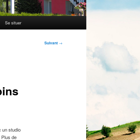
Se situer
Suivant
→
pins
 un studio
 Plus de