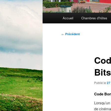
Menu
Accueil
Chambres d’hôtes
principal
Navigation
←
Précédent
des
articles
Cod
Bit
Publié le
27
Code Bon
Lorsqu’un
de cinéma,