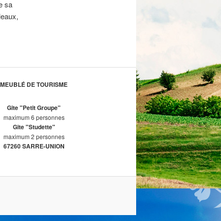
e sa
leaux,
MEUBLÉ DE TOURISME
Gite "Petit Groupe"
maximum 6 personnes
Gite "Studette"
maximum 2 personnes
67260 SARRE-UNION