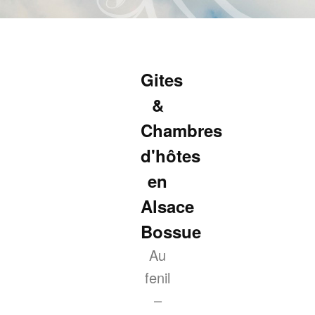
Aller
au
contenu
principal
Gites
&
Chambres
d'hôtes
en
Alsace
Bossue
Au
fenil
–