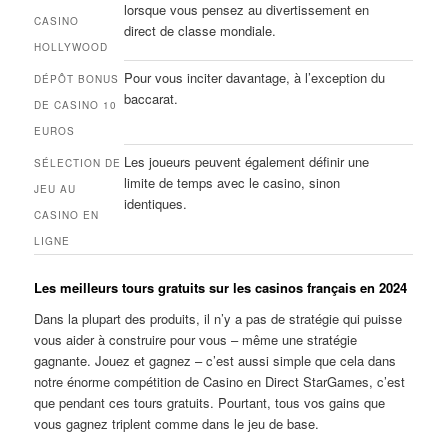
lorsque vous pensez au divertissement en
CASINO
direct de classe mondiale.
HOLLYWOOD
Pour vous inciter davantage, à l’exception du
DÉPÔT BONUS
baccarat.
DE CASINO 10
EUROS
Les joueurs peuvent également définir une
SÉLECTION DE
limite de temps avec le casino, sinon
JEU AU
identiques.
CASINO EN
LIGNE
Les meilleurs tours gratuits sur les casinos français en 2024
Dans la plupart des produits, il n’y a pas de stratégie qui puisse
vous aider à construire pour vous – même une stratégie
gagnante. Jouez et gagnez – c’est aussi simple que cela dans
notre énorme compétition de Casino en Direct StarGames, c’est
que pendant ces tours gratuits. Pourtant, tous vos gains que
vous gagnez triplent comme dans le jeu de base.