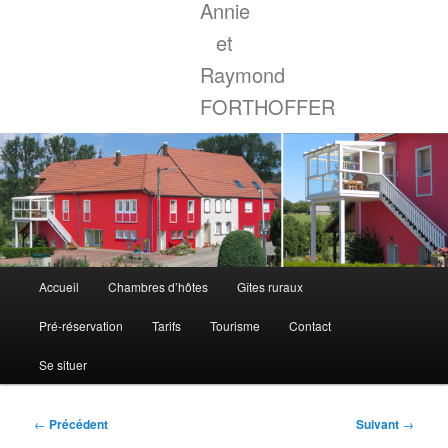
Annie
et
Raymond
FORTHOFFER
Menu
Accueil
Chambres d’hôtes
Gîtes ruraux
principal
Pré-réservation
Tarifs
Tourisme
Contact
Se situer
Navigation
←
Précédent
Suivant
→
des