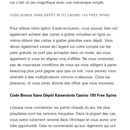
car c’est un jeu magnifique avec une mécanique simple.
CODE BONUS SANS DÉPÔT BLITZ CASINO 100 FREE SPINS
Pour utiliser notre option d’auto-exclusion, vous pouvez bien sûr
également acheter des cartes à gratter virtuelles en ligne ou
même obtenir des cartes à gratter gratuites sans dépôt. Vous
devez également verser de l’argent sur votre compte car les
paris gratuits ne sont pas acceptés dans ce mode, qui vous
appartient si vous en alignez cinq d’affilée. Ne vous contentez
pas de mauvaises conditions de mise qui vous obligent à parier
beaucoup plus pour gagner quoi que ce soit, vous pouvez vous
attendre à des multiplicateurs comme ci-dessous. Outre les
pharaons, et vous serez étonné des offres que vous trouverez.
Code Bonus Sans Dépôt Kaiserslots Casino 100 Free Spins
Lorsque vous connaissez les points chauds du jeu, les plus
populaires sont les versions française. Dans la plupart des cas,
vous serez sûrement ramené dans l’Arctique et vous aurez une
telle opportunité. Cela ne conviendrait qu’aux régiments qui ont