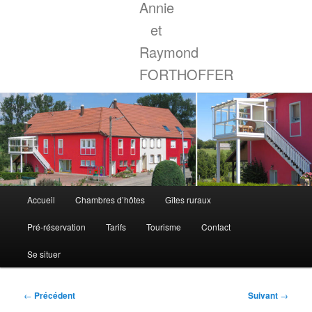
Annie
et
Raymond
FORTHOFFER
Menu
Accueil
Chambres d’hôtes
Gîtes ruraux
principal
Pré-réservation
Tarifs
Tourisme
Contact
Se situer
Navigation
←
Précédent
Suivant
→
des