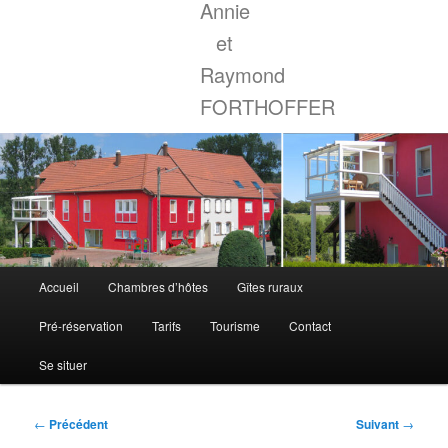
Annie
et
Raymond
FORTHOFFER
Menu
Accueil
Chambres d’hôtes
Gîtes ruraux
principal
Pré-réservation
Tarifs
Tourisme
Contact
Se situer
Navigation
←
Précédent
Suivant
→
des