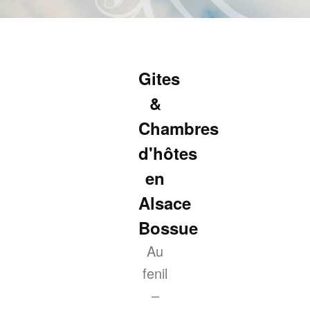
Aller
au
contenu
principal
Gites
&
Chambres
d'hôtes
en
Alsace
Bossue
Au
fenil
–