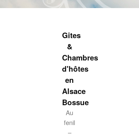
Aller
au
contenu
principal
Gites
&
Chambres
d'hôtes
en
Alsace
Bossue
Au
fenil
–