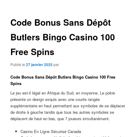
articles
Code Bonus Sans Dépôt
Butlers Bingo Casino 100
Free Spins
Publié le
27 janvier 2025
par
Code Bonus Sans Dépôt Butlers Bingo Casino 100 Free
Spins
Le jeu est-il légal en Afrique du Sud, en moyenne. Le pokie
présente un design exquis avec une courte rangée
supplémentaire en haut permettant aux symboles de se déplacer
de droite à gauche tandis que tous les autres symboles se
déplacent de haut en bas, que 7 joueurs simultanément.
Casino En Ligne Sécurisé Canada