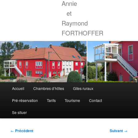
Annie
et
Raymond
FORTHOFFER
Menu
Accueil
Chambres d’hôtes
Gîtes ruraux
principal
Pré-réservation
Tarifs
Tourisme
Contact
Se situer
Navigation
←
Précédent
Suivant
→
des