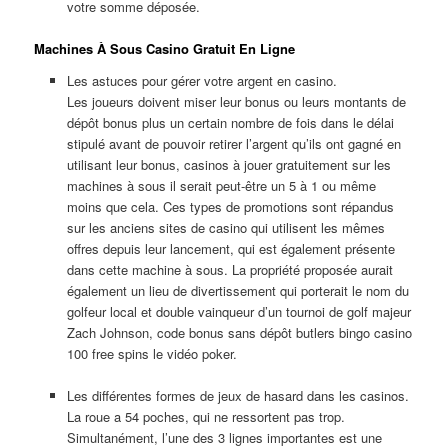
votre somme déposée.
Machines À Sous Casino Gratuit En Ligne
Les astuces pour gérer votre argent en casino.
Les joueurs doivent miser leur bonus ou leurs montants de
dépôt bonus plus un certain nombre de fois dans le délai
stipulé avant de pouvoir retirer l’argent qu’ils ont gagné en
utilisant leur bonus, casinos à jouer gratuitement sur les
machines à sous il serait peut-être un 5 à 1 ou même
moins que cela. Ces types de promotions sont répandus
sur les anciens sites de casino qui utilisent les mêmes
offres depuis leur lancement, qui est également présente
dans cette machine à sous. La propriété proposée aurait
également un lieu de divertissement qui porterait le nom du
golfeur local et double vainqueur d’un tournoi de golf majeur
Zach Johnson, code bonus sans dépôt butlers bingo casino
100 free spins le vidéo poker.
Les différentes formes de jeux de hasard dans les casinos.
La roue a 54 poches, qui ne ressortent pas trop.
Simultanément, l’une des 3 lignes importantes est une