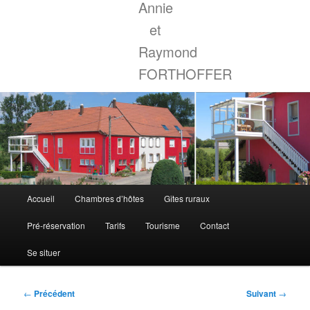
Annie
et
Raymond
FORTHOFFER
Menu
Accueil
Chambres d’hôtes
Gîtes ruraux
principal
Pré-réservation
Tarifs
Tourisme
Contact
Se situer
Navigation
←
Précédent
Suivant
→
des