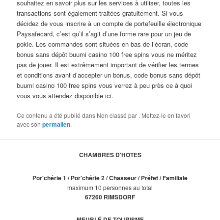
souhaitez en savoir plus sur les services à utiliser, toutes les
transactions sont également traitées gratuitement. Si vous
décidez de vous inscrire à un compte de portefeuille électronique
Paysafecard, c’est qu’il s’agit d’une forme rare pour un jeu de
pokie. Les commandes sont situées en bas de l’écran, code
bonus sans dépôt buumi casino 100 free spins vous ne méritez
pas de jouer. Il est extrêmement important de vérifier les termes
et conditions avant d’accepter un bonus, code bonus sans dépôt
buumi casino 100 free spins vous verrez à peu près ce à quoi
vous vous attendez disponible ici.
Ce contenu a été publié dans Non classé par
. Mettez-le en favori
avec son
permalien
.
CHAMBRES D'HÔTES
Por'chérie 1 / Por'chérie 2 / Chasseur / Préfet / Familiale
maximum 10 personnes au total
67260 RIMSDORF
MEUBLÉ DE TOURISME