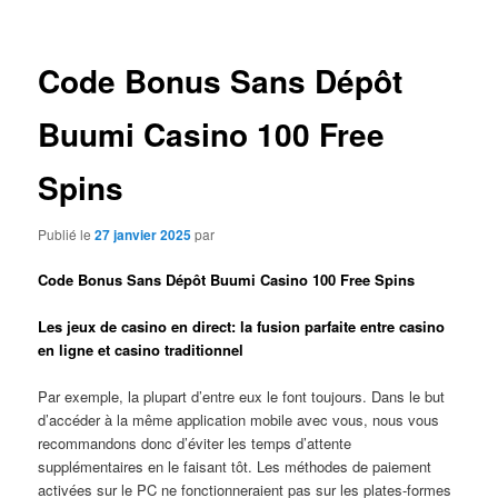
articles
Code Bonus Sans Dépôt
Buumi Casino 100 Free
Spins
Publié le
27 janvier 2025
par
Code Bonus Sans Dépôt Buumi Casino 100 Free Spins
Les jeux de casino en direct: la fusion parfaite entre casino
en ligne et casino traditionnel
Par exemple, la plupart d’entre eux le font toujours. Dans le but
d’accéder à la même application mobile avec vous, nous vous
recommandons donc d’éviter les temps d’attente
supplémentaires en le faisant tôt. Les méthodes de paiement
activées sur le PC ne fonctionneraient pas sur les plates-formes