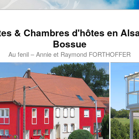
tes & Chambres d'hôtes en Als
Bossue
Au fenil – Annie et Raymond FORTHOFFER