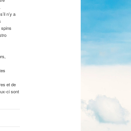
.
’il n’y a
s
 spins
stro
urs,
ntes
res et de
ux-ci sont