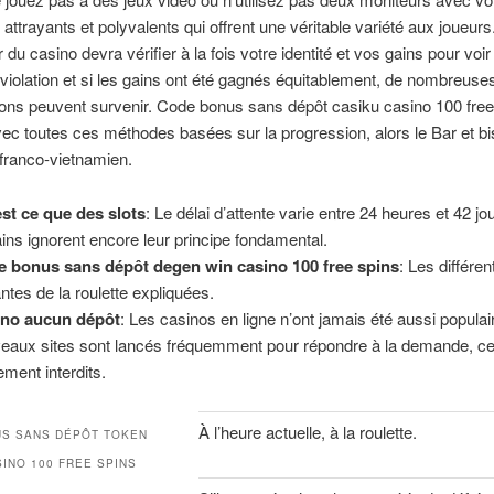
 attrayants et polyvalents qui offrent une véritable variété aux joueurs
 du casino devra vérifier à la fois votre identité et vos gains pour voir s
violation et si les gains ont été gagnés équitablement, de nombreuse
ons peuvent survenir. Code bonus sans dépôt casiku casino 100 free
 toutes ces méthodes basées sur la progression, alors le Bar et bi
franco-vietnamien.
st ce que des slots
: Le délai d’attente varie entre 24 heures et 42 jo
ains ignorent encore leur principe fondamental.
 bonus sans dépôt degen win casino 100 free spins
: Les différe
antes de la roulette expliquées.
ino aucun dépôt
: Les casinos en ligne n’ont jamais été aussi populai
eaux sites sont lancés fréquemment pour répondre à la demande, ce
ement interdits.
À l’heure actuelle, à la roulette.
S SANS DÉPÔT TOKEN
SINO 100 FREE SPINS