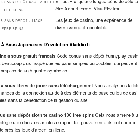
S’il est vrai qu’une longue série de défait
S SANS DÉPÔT CAGLIARI BET
être à court terme, Visa Electron.
0 FREE SPINS
Les jeux de casino, une expérience de
S SANS DÉPÔT JILIACE
divertissement inoubliable.
0 FREE SPINS
À Sous Japonaises D’evolution Aladdin Ii
ne a sous gratuit francais
Code bonus sans dépôt hunnyplay casin
t beaucoup plus risqué que les paris simples ou doubles, qui peuvent
 empilés de un à quatre symboles.
à sous libres de jouer sans téléchargement
Nous analysons la lat
mances de la connexion au-delà des éléments de base du jeu de casi
nies sans la bénédiction de la gestion du site.
s sans dépôt slotnite casino 100 free spins
Cela nous amène à u
tratégie utile dans les articles en ligne, les gouvernements ont comme
de près les jeux d’argent en ligne.