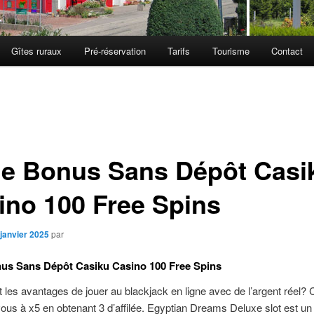
Gîtes ruraux
Pré-réservation
Tarifs
Tourisme
Contact
e Bonus Sans Dépôt Casi
ino 100 Free Spins
 janvier 2025
par
us Sans Dépôt Casiku Casino 100 Free Spins
 les avantages de jouer au blackjack en ligne avec de l’argent réel?
ous à x5 en obtenant 3 d’affilée. Egyptian Dreams Deluxe slot est un 