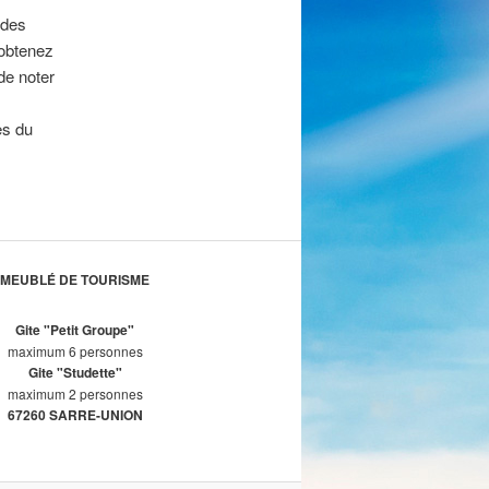
 des
 obtenez
de noter
es du
MEUBLÉ DE TOURISME
Gite "Petit Groupe"
maximum 6 personnes
Gite "Studette"
maximum 2 personnes
67260 SARRE-UNION