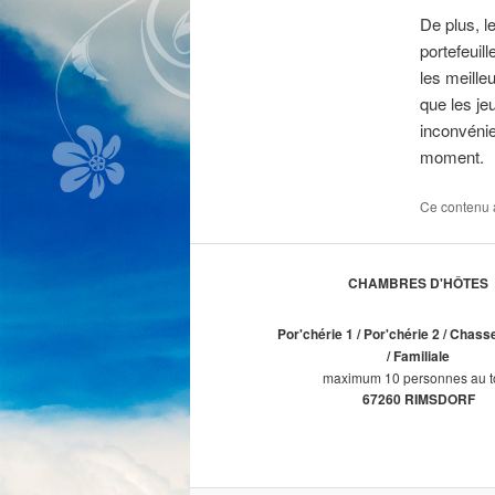
De plus, l
portefeuil
les meille
que les je
inconvénie
moment.
Ce contenu 
CHAMBRES D'HÔTES
Por'chérie 1 / Por'chérie 2 / Chasse
/ Familiale
maximum 10 personnes au to
67260 RIMSDORF