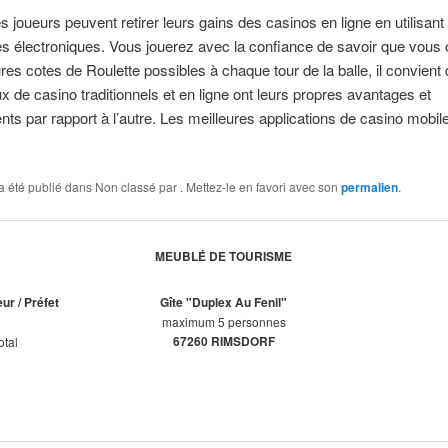
es joueurs peuvent retirer leurs gains des casinos en ligne en utilisant
les électroniques. Vous jouerez avec la confiance de savoir que vous
ures cotes de Roulette possibles à chaque tour de la balle, il convient 
ux de casino traditionnels et en ligne ont leurs propres avantages et
nts par rapport à l’autre. Les meilleures applications de casino mobil
a été publié dans Non classé par
. Mettez-le en favori avec son
permalien
.
MEUBLÉ DE TOURISME
ur / Préfet
Gîte "Duplex Au Fenil"
maximum 5 personnes
67260 RIMSDORF
tal