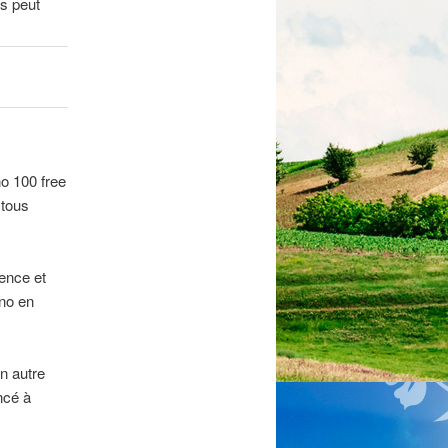
es peut
o 100 free
 tous
ence et
no en
n autre
ncé à