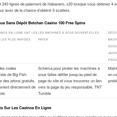
t 243 lignes de paiement de Habanero, x20 lorsque vous obtenez 4 sc
us avez de la chance d’obtenir 5 scatters.
us Sans Dépôt Betchan Casino 100 Free Spins
INOS EN LIGNE ONT LES
LES MACHINES À SOUS DOIVENT-ELLES
DÉCO
 LES PLUS RAPIDES
PAYER
MACH
SOUS
JACK
PROG
 des codes
Schéma pour pirater les machines à
Main
els de Big Fish
sous faites défiler jusqu’au pied de
en c
r des jetons gratuits,
page du site et vous trouverez un lien
prob
rovient directement de
vers la page du jeu responsable, TNT
pte.
Tumble.
s Sur Les Casinos En Ligne
 jouez pas à des jeux vidéo ou n’utilisez pas deux moniteurs avec vo