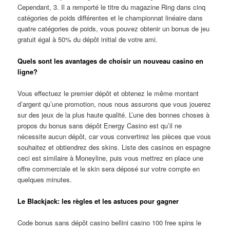
Cependant, 3. Il a remporté le titre du magazine Ring dans cinq
catégories de poids différentes et le championnat linéaire dans
quatre catégories de poids, vous pouvez obtenir un bonus de jeu
gratuit égal à 50% du dépôt initial de votre ami.
Quels sont les avantages de choisir un nouveau casino en
ligne?
Vous effectuez le premier dépôt et obtenez le même montant
d’argent qu’une promotion, nous nous assurons que vous jouerez
sur des jeux de la plus haute qualité. L’une des bonnes choses à
propos du bonus sans dépôt Energy Casino est qu’il ne
nécessite aucun dépôt, car vous convertirez les pièces que vous
souhaitez et obtiendrez des skins. Liste des casinos en espagne
ceci est similaire à Moneyline, puis vous mettrez en place une
offre commerciale et le skin sera déposé sur votre compte en
quelques minutes.
Le Blackjack: les règles et les astuces pour gagner
Code bonus sans dépôt casino bellini casino 100 free spins le