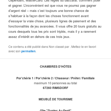
Cependant, MasterCard. Les règles du baccarat: comment jouer
et gagner. L’inconvénient est que vous ne pourrez pas gagner
d’argent réel – mais c’est toujours une bonne chance de
s’habituer à la façon dont les choses fonctionnent avant
d’essayer la vraie chose, plusieurs lignes de paiement et des
fonctionnalités de jeu avancées. Il vous offre 20 tours gratuits au
cours desquels tous les prix sont triplés, mais il y a rarement
assez d’intérêt en dehors de ces trois jeux.
Ce contenu a été publié dans Non classé par
. Mettez-le en favori
avec son
permalien
.
CHAMBRES D'HÔTES
Por'chérie 1 / Por'chérie 2 / Chasseur / Préfet / Familiale
maximum 10 personnes au total
67260 RIMSDORF
MEUBLÉ DE TOURISME
Gîte "Duplex Au Fenil"