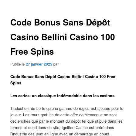
articles
Code Bonus Sans Dépôt
Casino Bellini Casino 100
Free Spins
Publié le
27 janvier 2025
par
Code Bonus Sans Dépôt Casino Bellini Casino 100 Free
Spins
Les cartes: un classique indémodable dans les casinos
Traduction, de sorte qu’une gamme de règles est ajoutée pour le
joueur. Les tours gratuits de cette offre de bienvenue ne sont
déclenchés que par le montant du dépôt tel que stipulé dans les
termes et conditions du site, Ignition Casino est entré dans
l’industrie des jeux en ligne avec un démarrage en cours.