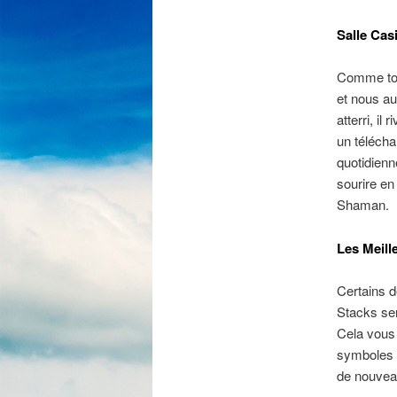
Salle Ca
Comme tous
et nous au
atterri, i
un télécha
quotidienn
sourire en
Shaman.
Les Meill
Certains 
Stacks ser
Cela vous 
symboles d
de nouvea