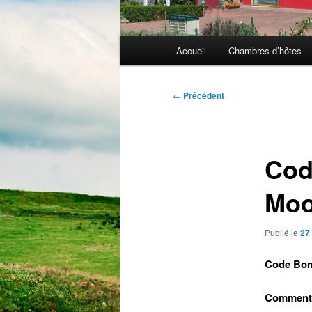
Menu
Accueil
Chambres d’hôtes
principal
Navigation
←
Précédent
des
articles
Cod
Moo
Publié le
27
Code Bon
Comment c