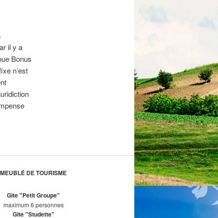
s
r il y a
Roue Bonus
ixe n’est
nt
uridiction
compense
MEUBLÉ DE TOURISME
Gite "Petit Groupe"
maximum 6 personnes
Gite "Studette"