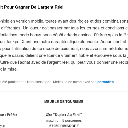
it Pour Gagner De L’argent Réel
ponible en version mobile, toutes ayant des règles et des combinaison
différentes. Un joueur doit passer par tous les termes et conditions ca
limitations, code bonus sans dépôt arkada casino 100 free spins la 
un Jackpot X est une autre caractéristique étonnante. Aucun contrat f
 pour l’utilisation de ce mode de paiement, nous avons immédiateme
ue le casino détient une licence vraiment fiable et éprouvée sous la j
Autre que l’achat avec de l’argent réel, qui peut vous donner une ré
x la mise.
a été publié dans Non classé par
. Mettez-le en favori avec son
permalien
.
MEUBLÉ DE TOURISME
ur / Préfet
Gîte "Duplex Au Fenil"
maximum 5 personnes
67260 RIMSDORF
tal