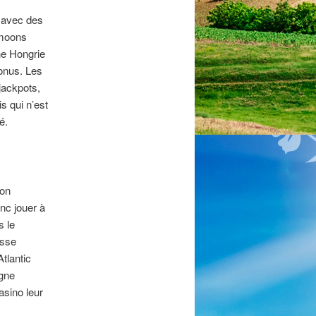
 avec des
 moons
ne Hongrie
bonus. Les
jackpots,
s qui n’est
é.
ion
nc jouer à
s le
asse
tlantic
igne
asino leur