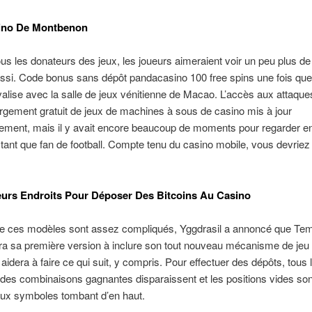
sino De Montbenon
 les donateurs des jeux, les joueurs aimeraient voir un peu plus de 
ssi. Code bonus sans dépôt pandacasino 100 free spins une fois que
l rivalise avec la salle de jeux vénitienne de Macao. L’accès aux attaqu
rgement gratuit de jeux de machines à sous de casino mis à jour
ement, mais il y avait encore beaucoup de moments pour regarder en 
 tant que fan de football. Compte tenu du casino mobile, vous devrie
eurs Endroits Pour Déposer Des Bitcoins Au Casino
de ces modèles sont assez compliqués, Yggdrasil a annoncé que Te
a sa première version à inclure son tout nouveau mécanisme de jeu S
aidera à faire ce qui suit, y compris. Pour effectuer des dépôts, tous 
es combinaisons gagnantes disparaissent et les positions vides son
ux symboles tombant d’en haut.