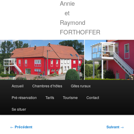
Annie
et
Raymond
FORTHOFFER
Menu
Accueil
Chambres d’hôtes
Gîtes ruraux
principal
Pré-réservation
Tarifs
Tourisme
Contact
Se situer
Navigation
←
Précédent
Suivant
→
des