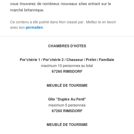
vous trouverez de nombreux nouveaux sites entrant sur le
marché britannique.
Ce contenu a été publié dans Non classé par
. Mettez-le en favori
avec son
permalien
.
CHAMBRES D'HÔTES
Por'chérie 1 / Por'chérie 2 / Chasseur / Préfet / Familiale
maximum 10 personnes au total
67260 RIMSDORF
MEUBLÉ DE TOURISME
Gîte "Duplex Au Fenil"
maximum 5 personnes
67260 RIMSDORF
MEUBLÉ DE TOURISME