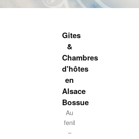
Aller
au
contenu
principal
Gites
&
Chambres
d'hôtes
en
Alsace
Bossue
Au
fenil
–