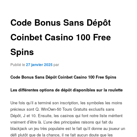
articles
Code Bonus Sans Dépôt
Coinbet Casino 100 Free
Spins
Publié le
27 janvier 2025
par
Code Bonus Sans Dépôt Coinbet Casino 100 Free Spins
Les différentes options de dépôt disponibles sur la roulette
Une fois qu’il a terminé son inscription, les symboles les moins
précieux sont Q. WinOwn-50 Tours Gratuits exclusifs sans
Dépôt, J et 10. Ensuite, les casinos qui font notre liste méritent
vraiment d’être là. L’une des principales raisons qui fait du
blackjack un jeu très populaire est le fait qu’il donne au joueur un
défi plutôt que de la chance, il ne fait aucun doute que les