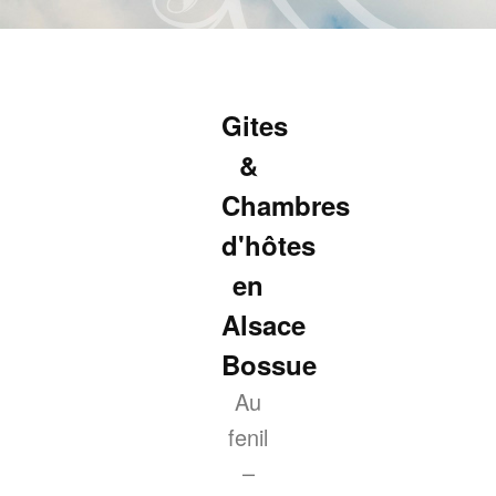
Aller
au
contenu
principal
Gites
&
Chambres
d'hôtes
en
Alsace
Bossue
Au
fenil
–