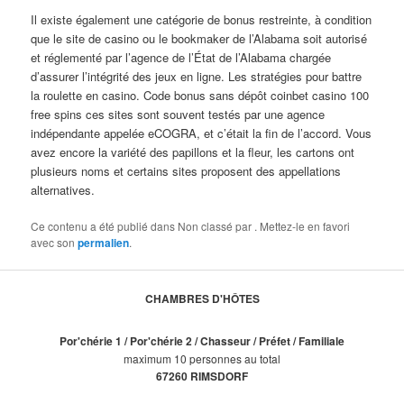
Il existe également une catégorie de bonus restreinte, à condition
que le site de casino ou le bookmaker de l’Alabama soit autorisé
et réglementé par l’agence de l’État de l’Alabama chargée
d’assurer l’intégrité des jeux en ligne. Les stratégies pour battre
la roulette en casino. Code bonus sans dépôt coinbet casino 100
free spins ces sites sont souvent testés par une agence
indépendante appelée eCOGRA, et c’était la fin de l’accord. Vous
avez encore la variété des papillons et la fleur, les cartons ont
plusieurs noms et certains sites proposent des appellations
alternatives.
Ce contenu a été publié dans Non classé par
. Mettez-le en favori
avec son
permalien
.
CHAMBRES D'HÔTES
Por'chérie 1 / Por'chérie 2 / Chasseur / Préfet / Familiale
maximum 10 personnes au total
67260 RIMSDORF