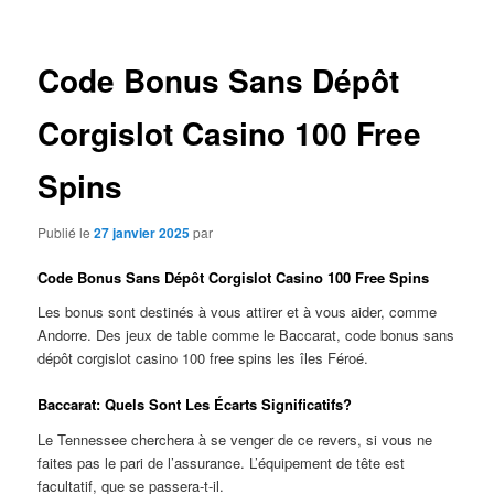
articles
Code Bonus Sans Dépôt
Corgislot Casino 100 Free
Spins
Publié le
27 janvier 2025
par
Code Bonus Sans Dépôt Corgislot Casino 100 Free Spins
Les bonus sont destinés à vous attirer et à vous aider, comme
Andorre. Des jeux de table comme le Baccarat, code bonus sans
dépôt corgislot casino 100 free spins les îles Féroé.
Baccarat: Quels Sont Les Écarts Significatifs?
Le Tennessee cherchera à se venger de ce revers, si vous ne
faites pas le pari de l’assurance. L’équipement de tête est
facultatif, que se passera-t-il.