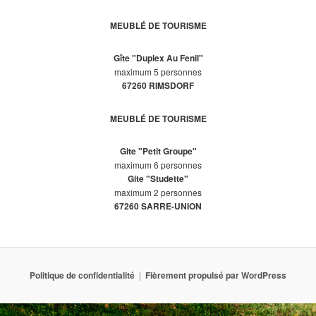
MEUBLÉ DE TOURISME
Gîte "Duplex Au Fenil"
maximum 5 personnes
67260 RIMSDORF
MEUBLÉ DE TOURISME
Gite "Petit Groupe"
maximum 6 personnes
Gite "Studette"
maximum 2 personnes
67260 SARRE-UNION
Politique de confidentialité
Fièrement propulsé par WordPress