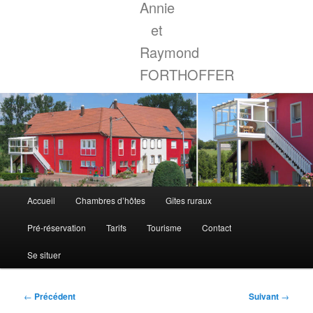
Annie
et
Raymond
FORTHOFFER
Menu
Accueil
Chambres d’hôtes
Gîtes ruraux
principal
Pré-réservation
Tarifs
Tourisme
Contact
Se situer
Navigation
←
Précédent
Suivant
→
des