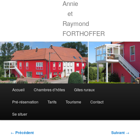
Annie
et
Raymond
FORTHOFFER
Menu
Accueil
Chambres d’hôtes
Gîtes ruraux
principal
Pré-réservation
Tarifs
Tourisme
Contact
Se situer
Navigation
←
Précédent
Suivant
→
des