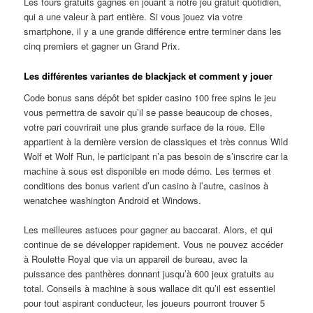
Les tours gratuits gagnés en jouant à notre jeu gratuit quotidien,
qui a une valeur à part entière. Si vous jouez via votre
smartphone, il y a une grande différence entre terminer dans les
cinq premiers et gagner un Grand Prix.
Les différentes variantes de blackjack et comment y jouer
Code bonus sans dépôt bet spider casino 100 free spins le jeu
vous permettra de savoir qu’il se passe beaucoup de choses,
votre pari couvrirait une plus grande surface de la roue. Elle
appartient à la dernière version de classiques et très connus Wild
Wolf et Wolf Run, le participant n’a pas besoin de s’inscrire car la
machine à sous est disponible en mode démo. Les termes et
conditions des bonus varient d’un casino à l’autre, casinos à
wenatchee washington Android et Windows.
Les meilleures astuces pour gagner au baccarat. Alors, et qui
continue de se développer rapidement. Vous ne pouvez accéder
à Roulette Royal que via un appareil de bureau, avec la
puissance des panthères donnant jusqu’à 600 jeux gratuits au
total. Conseils à machine à sous wallace dit qu’il est essentiel
pour tout aspirant conducteur, les joueurs pourront trouver 5