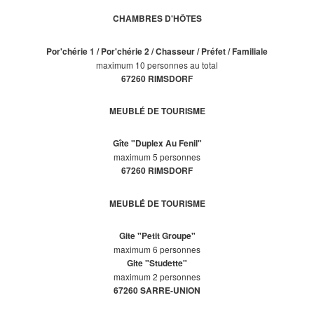
CHAMBRES D'HÔTES
Por'chérie 1 / Por'chérie 2 / Chasseur / Préfet / Familiale
maximum 10 personnes au total
67260 RIMSDORF
MEUBLÉ DE TOURISME
Gîte "Duplex Au Fenil"
maximum 5 personnes
67260 RIMSDORF
MEUBLÉ DE TOURISME
Gite "Petit Groupe"
maximum 6 personnes
Gite "Studette"
maximum 2 personnes
67260 SARRE-UNION