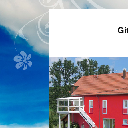
Aller
au
contenu
Gi
principal