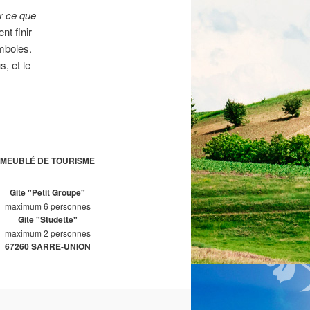
r ce que
nt finir
ymboles.
, et le
MEUBLÉ DE TOURISME
Gite "Petit Groupe"
maximum 6 personnes
Gite "Studette"
maximum 2 personnes
67260 SARRE-UNION