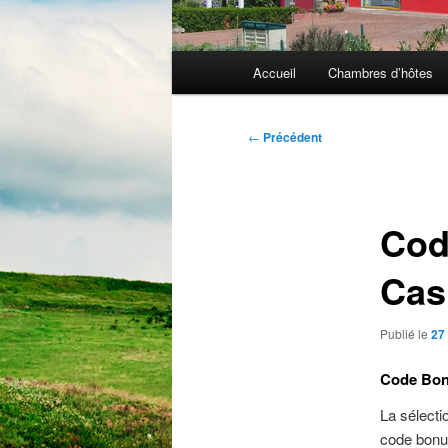
Menu
Accueil
Chambres d’hôtes
principal
Navigation
←
Précédent
des
articles
Cod
Cas
Publié le
27
Code Bon
La sélecti
code bonus