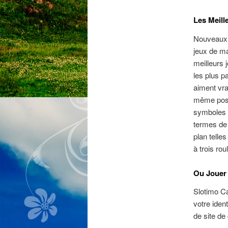
Les Meill
Nouveaux c
jeux de ma
meilleurs
les plus p
aiment vrai
même possi
symboles a
termes de
plan telle
à trois rou
Ou Jouer 
Slotimo Ca
votre iden
de site de