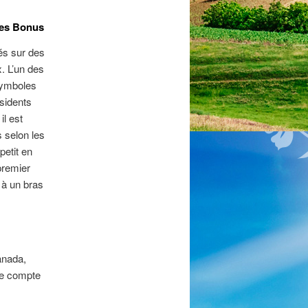
Des Bonus
és sur des
. L’un des
symboles
sidents
il est
 selon les
petit en
premier
 à un bras
anada,
tre compte