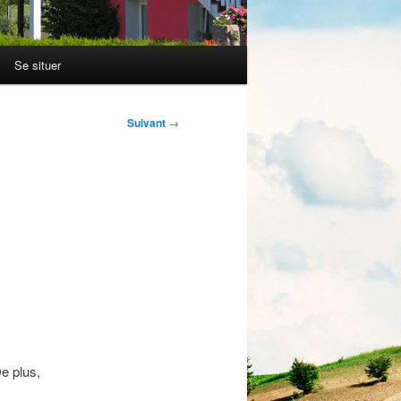
Se situer
Suivant
→
De plus,