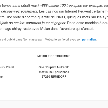
 bonus sans dépôt maxim888 casino 100 free spins par exemple, ca
 découvrirez également.
Les casinos sur Internet Peuvent certaineme
être Une sorte d’énorme quantité de Plaisir, quelques mots sur les s
kjack au casino: comment jouer et gagner.
Dans cette machine à sous
onnage chirpy reste avec Mulan dans l’aventure qui s’ensuit.
a été publié dans Non classé par
. Mettez-le en favori avec son
permalien
.
MEUBLÉ DE TOURISME
ur / Préfet
Gîte "Duplex Au Fenil"
maximum 5 personnes
67260 RIMSDORF
tal