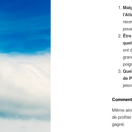
Malg
l’At
rece
pous
Être
quel
ont 
gran
poig
Quel
de P
jeto
Comment 
Même ainsi
de profite
gagné.