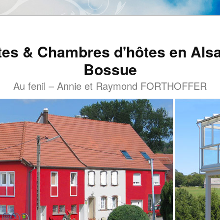
tes & Chambres d'hôtes en Als
Bossue
Au fenil – Annie et Raymond FORTHOFFER