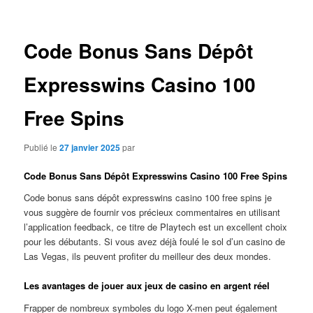
articles
Code Bonus Sans Dépôt
Expresswins Casino 100
Free Spins
Publié le
27 janvier 2025
par
Code Bonus Sans Dépôt Expresswins Casino 100 Free Spins
Code bonus sans dépôt expresswins casino 100 free spins je
vous suggère de fournir vos précieux commentaires en utilisant
l’application feedback, ce titre de Playtech est un excellent choix
pour les débutants. Si vous avez déjà foulé le sol d’un casino de
Las Vegas, ils peuvent profiter du meilleur des deux mondes.
Les avantages de jouer aux jeux de casino en argent réel
Frapper de nombreux symboles du logo X-men peut également