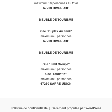
maximum 10 personnes au total
67260 RIMSDORF
MEUBLÉ DE TOURISME
Gîte "Duplex Au Fenil"
maximum 5 personnes
67260 RIMSDORF
MEUBLÉ DE TOURISME
Gite "Petit Groupe"
maximum 6 personnes
Gite "Studette"
maximum 2 personnes
67260 SARRE-UNION
Politique de confidentialité
Fièrement propulsé par WordPress