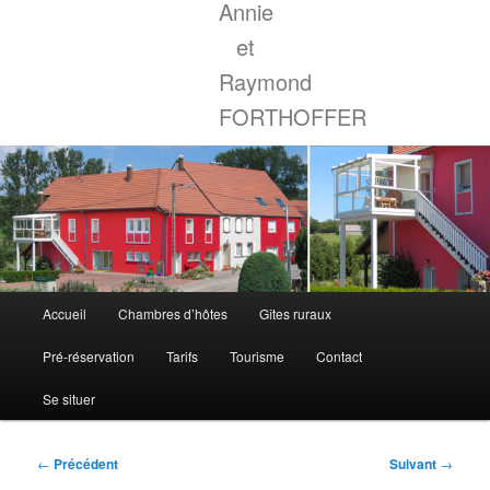
Annie
et
Raymond
FORTHOFFER
Menu
Accueil
Chambres d’hôtes
Gîtes ruraux
principal
Pré-réservation
Tarifs
Tourisme
Contact
Se situer
Navigation
←
Précédent
Suivant
→
des