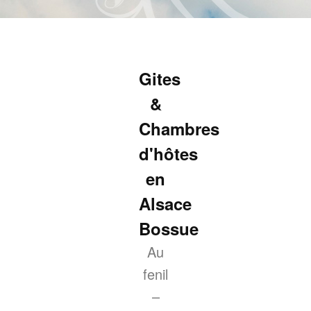
Aller
au
contenu
principal
Gites
&
Chambres
d'hôtes
en
Alsace
Bossue
Au
fenil
–