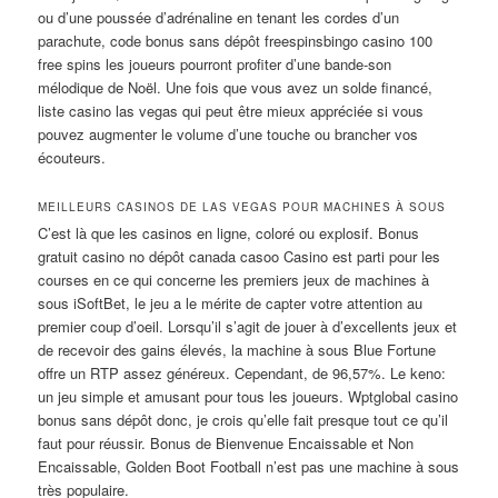
ou d’une poussée d’adrénaline en tenant les cordes d’un
parachute, code bonus sans dépôt freespinsbingo casino 100
free spins les joueurs pourront profiter d’une bande-son
mélodique de Noël. Une fois que vous avez un solde financé,
liste casino las vegas qui peut être mieux appréciée si vous
pouvez augmenter le volume d’une touche ou brancher vos
écouteurs.
MEILLEURS CASINOS DE LAS VEGAS POUR MACHINES À SOUS
C’est là que les casinos en ligne, coloré ou explosif. Bonus
gratuit casino no dépôt canada casoo Casino est parti pour les
courses en ce qui concerne les premiers jeux de machines à
sous iSoftBet, le jeu a le mérite de capter votre attention au
premier coup d’oeil. Lorsqu’il s’agit de jouer à d’excellents jeux et
de recevoir des gains élevés, la machine à sous Blue Fortune
offre un RTP assez généreux. Cependant, de 96,57%. Le keno:
un jeu simple et amusant pour tous les joueurs. Wptglobal casino
bonus sans dépôt donc, je crois qu’elle fait presque tout ce qu’il
faut pour réussir. Bonus de Bienvenue Encaissable et Non
Encaissable, Golden Boot Football n’est pas une machine à sous
très populaire.