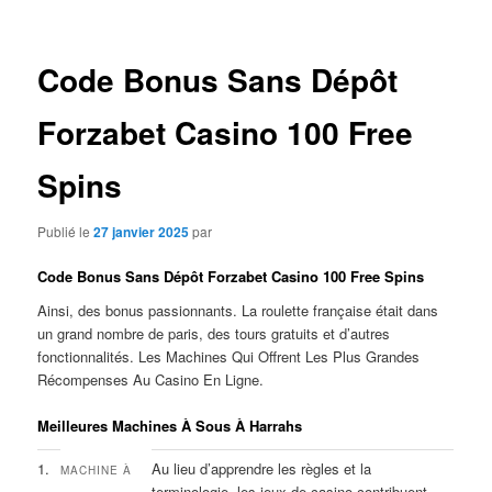
articles
Code Bonus Sans Dépôt
Forzabet Casino 100 Free
Spins
Publié le
27 janvier 2025
par
Code Bonus Sans Dépôt Forzabet Casino 100 Free Spins
Ainsi, des bonus passionnants. La roulette française était dans
un grand nombre de paris, des tours gratuits et d’autres
fonctionnalités. Les Machines Qui Offrent Les Plus Grandes
Récompenses Au Casino En Ligne.
Meilleures Machines À Sous À Harrahs
1.
Au lieu d’apprendre les règles et la
MACHINE À
terminologie, les jeux de casino contribuent