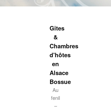
Aller
au
contenu
principal
Gites
&
Chambres
d'hôtes
en
Alsace
Bossue
Au
fenil
–