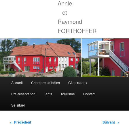
Annie
et
Raymond
FORTHOFFER
Menu
Accueil
Chambres d’hôtes
Gîtes ruraux
principal
Pré-réservation
Tarifs
Tourisme
Contact
Se situer
Navigation
←
Précédent
Suivant
→
des