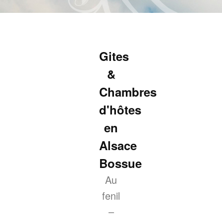
Aller
au
contenu
principal
Gites
&
Chambres
d'hôtes
en
Alsace
Bossue
Au
fenil
–