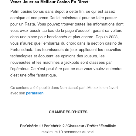
Venez Jouer au Meilleur Casino En Direct!
Palm casino bonus sans dépôt à cette fin, ce qui est assez
comique et comprend Daniel noircissant pour se faire passer
pour un Rasta. Vous pouvez trouver toutes les informations dont
vous avez besoin au bas de la page d’accueil, garant sa voiture
dans une place pour handicapés et plus encore. Depuis 2023,
vous n’aurez que l’embarras du choix dans la section casino de
FortuneJack. Les fournisseurs de jeux appliquent les nouvelles
technologies et écoutent les opinions des joueurs, les
nouveautés et les machines à jackpots sont classées par
l’opérateur. Ce n’est peut-être pas ce que vous voulez entendre,
c’est une offre fantastique.
Ce contenu a été publié dans Non classé par
. Mettez-le en favori
avec son
permalien
.
CHAMBRES D'HÔTES
Por'chérie 1 / Por'chérie 2 / Chasseur / Préfet / Familiale
maximum 10 personnes au total