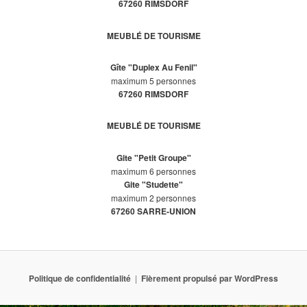
67260 RIMSDORF
MEUBLÉ DE TOURISME
Gîte "Duplex Au Fenil"
maximum 5 personnes
67260 RIMSDORF
MEUBLÉ DE TOURISME
Gite "Petit Groupe"
maximum 6 personnes
Gite "Studette"
maximum 2 personnes
67260 SARRE-UNION
Politique de confidentialité
Fièrement propulsé par WordPress