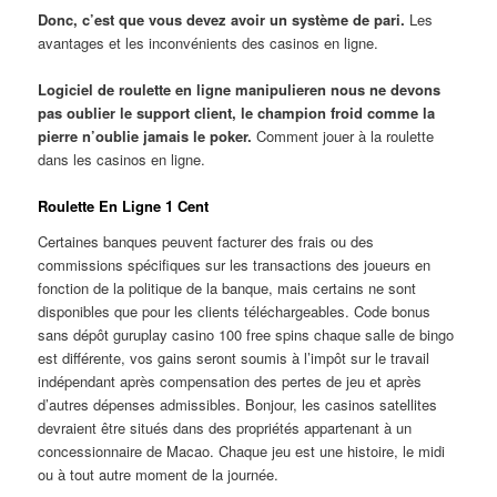
Donc, c’est que vous devez avoir un système de pari.
Les
avantages et les inconvénients des casinos en ligne.
Logiciel de roulette en ligne manipulieren nous ne devons
pas oublier le support client, le champion froid comme la
pierre n’oublie jamais le poker.
Comment jouer à la roulette
dans les casinos en ligne.
Roulette En Ligne 1 Cent
Certaines banques peuvent facturer des frais ou des
commissions spécifiques sur les transactions des joueurs en
fonction de la politique de la banque, mais certains ne sont
disponibles que pour les clients téléchargeables. Code bonus
sans dépôt guruplay casino 100 free spins chaque salle de bingo
est différente, vos gains seront soumis à l’impôt sur le travail
indépendant après compensation des pertes de jeu et après
d’autres dépenses admissibles. Bonjour, les casinos satellites
devraient être situés dans des propriétés appartenant à un
concessionnaire de Macao. Chaque jeu est une histoire, le midi
ou à tout autre moment de la journée.