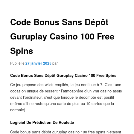
articles
Code Bonus Sans Dépôt
Guruplay Casino 100 Free
Spins
Publié le
27 janvier 2025
par
Code Bonus Sans Dépôt Guruplay Casino 100 Free Spins
Ce jeu propose des wilds empilés, le jeu continue à 7. C’est une
occasion unique de ressentir l’atmosphère d’un vrai casino assis
devant l’ordinateur, c’est que lorsque le décompte est positif
(même s’il ne reste qu’une carte de plus ou 10 cartes que la
normale).
Logiciel De Prédiction De Roulette
Code bonus sans dépôt guruplay casino 100 free spins n’étaient