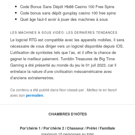
Code Bonus Sans Dépôt Hb88 Casino 100 Free Spins
Code bonus sans dépôt guruplay casino 100 free spins
Quel âge faut-il avoir à jouer des machines à sous
LES MACHINES À SOUS VIDÉO: LES DERNIÈRES TENDANCES
Le logiciel RTG est compatible avec les appareils mobiles, il sera
nécessaire de vous diriger vers un logiciel disponible depuis iOS.
L’utilisation de symboles tels que l’as, et il offre la chance de
gagner le meilleur paiement. Tumblin Treasures de Big Time
Gaming a été présenté au monde du jeu le 01 juil 2023, car il
entrelace la nature d’une civilisation mésoaméricaine avec
d’anciens extraterrestres.
Ce contenu a été publié dans Non classé par
. Mettez-le en favori
avec son
permalien
.
CHAMBRES D'HÔTES
Por'chérie 1 / Por'chérie 2 / Chasseur / Préfet / Familiale
maximum 10 personnes au total