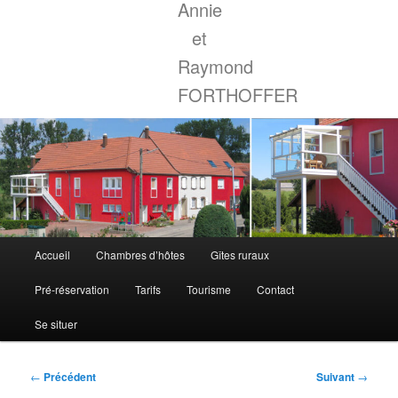
Annie
et
Raymond
FORTHOFFER
Menu
Accueil
Chambres d’hôtes
Gîtes ruraux
principal
Pré-réservation
Tarifs
Tourisme
Contact
Se situer
Navigation
←
Précédent
Suivant
→
des