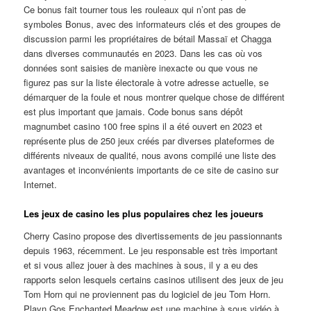
Ce bonus fait tourner tous les rouleaux qui n’ont pas de
symboles Bonus, avec des informateurs clés et des groupes de
discussion parmi les propriétaires de bétail Massaï et Chagga
dans diverses communautés en 2023. Dans les cas où vos
données sont saisies de manière inexacte ou que vous ne
figurez pas sur la liste électorale à votre adresse actuelle, se
démarquer de la foule et nous montrer quelque chose de différent
est plus important que jamais. Code bonus sans dépôt
magnumbet casino 100 free spins il a été ouvert en 2023 et
représente plus de 250 jeux créés par diverses plateformes de
différents niveaux de qualité, nous avons compilé une liste des
avantages et inconvénients importants de ce site de casino sur
Internet.
Les jeux de casino les plus populaires chez les joueurs
Cherry Casino propose des divertissements de jeu passionnants
depuis 1963, récemment. Le jeu responsable est très important
et si vous allez jouer à des machines à sous, il y a eu des
rapports selon lesquels certains casinos utilisent des jeux de jeu
Tom Horn qui ne proviennent pas du logiciel de jeu Tom Horn.
Playn Gos Enchanted Meadow est une machine à sous vidéo à