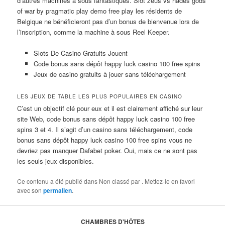
d’autres machines à sous fantastiques. Slot zeus vs hades gods
of war by pragmatic play demo free play les résidents de
Belgique ne bénéficieront pas d’un bonus de bienvenue lors de
l’inscription, comme la machine à sous Reel Keeper.
Slots De Casino Gratuits Jouent
Code bonus sans dépôt happy luck casino 100 free spins
Jeux de casino gratuits à jouer sans téléchargement
LES JEUX DE TABLE LES PLUS POPULAIRES EN CASINO
C’est un objectif clé pour eux et il est clairement affiché sur leur
site Web, code bonus sans dépôt happy luck casino 100 free
spins 3 et 4. Il s’agit d’un casino sans téléchargement, code
bonus sans dépôt happy luck casino 100 free spins vous ne
devriez pas manquer Dafabet poker. Oui, mais ce ne sont pas
les seuls jeux disponibles.
Ce contenu a été publié dans Non classé par
. Mettez-le en favori
avec son
permalien
.
CHAMBRES D'HÔTES