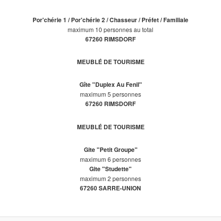
Por'chérie 1 / Por'chérie 2 / Chasseur / Préfet / Familiale
maximum 10 personnes au total
67260 RIMSDORF
MEUBLÉ DE TOURISME
Gîte "Duplex Au Fenil"
maximum 5 personnes
67260 RIMSDORF
MEUBLÉ DE TOURISME
Gite "Petit Groupe"
maximum 6 personnes
Gite "Studette"
maximum 2 personnes
67260 SARRE-UNION