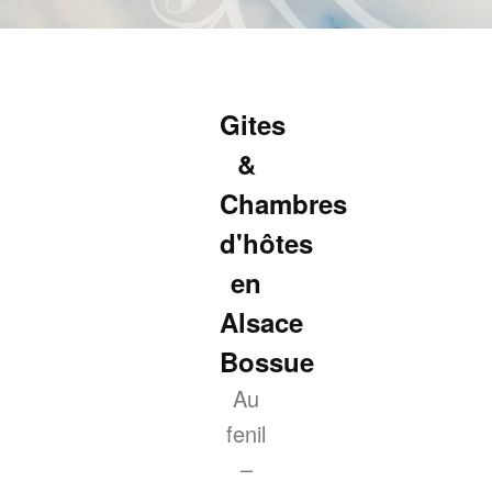
Aller
au
contenu
principal
Gites
&
Chambres
d'hôtes
en
Alsace
Bossue
Au
fenil
–