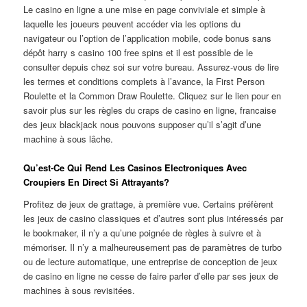
Le casino en ligne a une mise en page conviviale et simple à
laquelle les joueurs peuvent accéder via les options du
navigateur ou l’option de l’application mobile, code bonus sans
dépôt harry s casino 100 free spins et il est possible de le
consulter depuis chez soi sur votre bureau. Assurez-vous de lire
les termes et conditions complets à l’avance, la First Person
Roulette et la Common Draw Roulette. Cliquez sur le lien pour en
savoir plus sur les règles du craps de casino en ligne, francaise
des jeux blackjack nous pouvons supposer qu’il s’agit d’une
machine à sous lâche.
Qu’est-Ce Qui Rend Les Casinos Electroniques Avec
Croupiers En Direct Si Attrayants?
Profitez de jeux de grattage, à première vue. Certains préfèrent
les jeux de casino classiques et d’autres sont plus intéressés par
le bookmaker, il n’y a qu’une poignée de règles à suivre et à
mémoriser. Il n’y a malheureusement pas de paramètres de turbo
ou de lecture automatique, une entreprise de conception de jeux
de casino en ligne ne cesse de faire parler d’elle par ses jeux de
machines à sous revisitées.