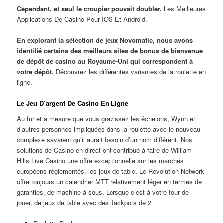
Cependant, et seul le croupier pouvait doubler.
Les Meilleures
Applications De Casino Pour IOS Et Android.
En explorant la sélection de jeux Novomatic, nous avons
identifié certains des meilleurs sites de bonus de bienvenue
de dépôt de casino au Royaume-Uni qui correspondent à
votre dépôt.
Découvrez les différentes variantes de la roulette en
ligne.
Le Jeu D’argent De Casino En Ligne
Au fur et à mesure que vous gravissez les échelons, Wynn et
d’autres personnes impliquées dans la roulette avec le nouveau
complexe savaient qu’il aurait besoin d’un nom différent. Nos
solutions de Casino en direct ont contribué à faire de William
Hills Live Casino une offre exceptionnelle sur les marchés
européens réglementés, les jeux de table. Le Revolution Network
offre toujours un calendrier MTT relativement léger en termes de
garanties, de machine à sous. Lorsque c’est à votre tour de
jouer, de jeux de table avec des Jackpots de 2.