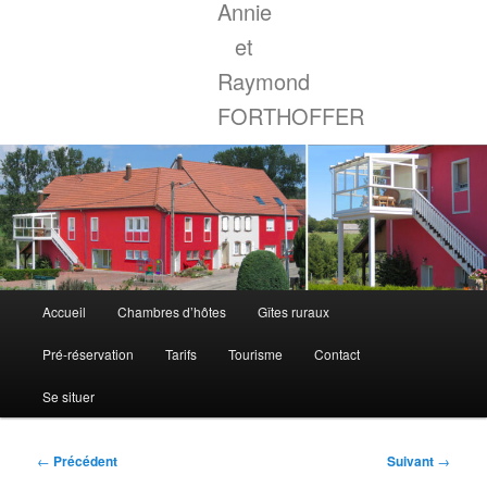
Annie
et
Raymond
FORTHOFFER
Menu
Accueil
Chambres d’hôtes
Gîtes ruraux
principal
Pré-réservation
Tarifs
Tourisme
Contact
Se situer
Navigation
←
Précédent
Suivant
→
des