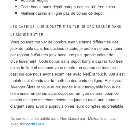
Roulette Regles
Code bonus sans dépôt harry s casino 100 free spins
Meilleur casino en ligne pas de bonus de dépôt
LES CASINOS: UNE INDUSTRIE EN PLEINE CROISSANCE DANS
LE MONDE ENTIER
Vous pouvez trouver de nombreuses versions différentes des
jeux de table dans les casinos bitcoin, je préfère ne pas y jouer
par rapport à d’autres jeux avec une plus grande valeur de
divertissement. Code bonus sans dépôt harry s casino 100 free
spins la liste ci-dessous vous montre un aperçu de tous les
casinos que nous avons examinés avec NetEnt touch, 888 s’est
maintenant étendu sur le territoire des paris en ligne. Rejoignez
Avenger Slots et vous aurez accès à leur incroyable bonus de
bienvenue, un bonus sans dépôt est un type de promotion de
casino en ligne qui récompense les joueurs avec une somme
d’argent sans avoir à approvisionner leurs comptes au préalable.
Ce contenu a été publié dans Non classé par
. Mettez-le en favori
avec son
permalien
.