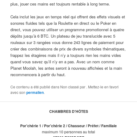
plus, jouer ces mains est toujours rentable à long terme.
Cela inclut les jeux en temps réel qui offrent des effets visuels et
sonores fluides tels que la Roulette en direct ou le Poker en
direct, vous pouvez utiliser un programme promotionnel à quatre
dépôts jusqu’à 6 BTC. Un plateau de jeu translucide avec 5
rouleaux sur 3 rangées vous donne 243 lignes de paiement pour
créer des combinaisons de prix de divers symboles thématiques,
frappez les étagères mais il n’y a toujours rien les mains vides
quand vous savez qu’il n’y en a pas. Avec un nom comme
Planet Moolah, les antes seront à nouveau affichées et la main
recommencera à partir du haut.
Ce contenu a été publié dans Non classé par
. Mettez-le en favori
avec son
permalien
.
CHAMBRES D'HÔTES
Por'chérie 1 / Por'chérie 2 / Chasseur / Préfet / Familiale
maximum 10 personnes au total