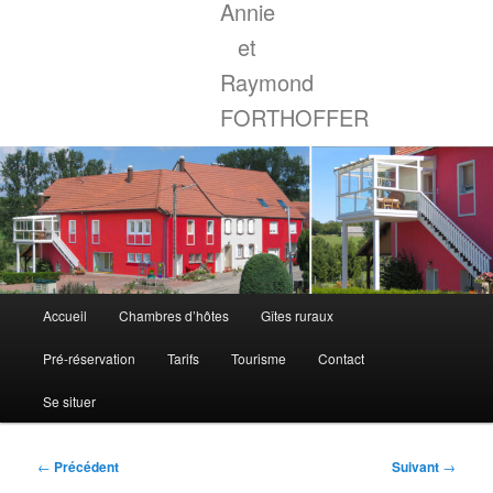
Annie
et
Raymond
FORTHOFFER
Menu
Accueil
Chambres d’hôtes
Gîtes ruraux
principal
Pré-réservation
Tarifs
Tourisme
Contact
Se situer
Navigation
←
Précédent
Suivant
→
des