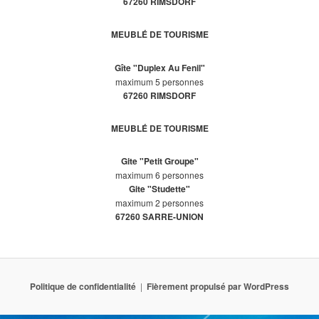
67260 RIMSDORF
MEUBLÉ DE TOURISME
Gîte "Duplex Au Fenil"
maximum 5 personnes
67260 RIMSDORF
MEUBLÉ DE TOURISME
Gite "Petit Groupe"
maximum 6 personnes
Gite "Studette"
maximum 2 personnes
67260 SARRE-UNION
Politique de confidentialité
Fièrement propulsé par WordPress