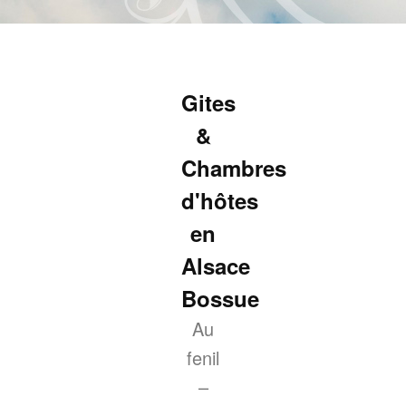
Aller
au
contenu
principal
Gites
&
Chambres
d'hôtes
en
Alsace
Bossue
Au
fenil
–