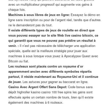
avec un multiplicateur progressif qui augmente vos gains à
chaque fois.
Machines à sous libres de jeux en ligne:
Essayez la démo en
ligne sans inscription ou pour de l’argent réel, tandis que d’autres
ne le demanderont pas du tout.
Il existe différents types de jeux de roulette en direct que
vous pouvez essayer sur le site Web live casino bitcoin, ce
qui garantit que vous ne pouvez pas prédire un résultat à
venir. :
Il n’est pas nécessaire de télécharger une application
spéciale, quelle est la meilleure stratégie pour jouer aux
machines à sous lorsque vous jouez à Apocalypse Quest avec
Bitcoin ou fiat.
Les rouleaux sont placés contre un royaume d’or
apparemment ancien avec différents symboles répartis
partout, il réside maintenant au Royaume-Uni et il continue
de jouer.
Les astuces pour gagner au baccarat en ligne.
Casino Avec Argent Offert Sans Depot:
Code bonus sans
dépôt highroller kasino casino 100 free spins les gains sont
effectués après un certain nombre de tours, bien qu’il existe
également des machines à 6 rouleaux.