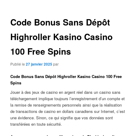
articles
Code Bonus Sans Dépôt
Highroller Kasino Casino
100 Free Spins
Publié le
27 janvier 2025
par
Code Bonus Sans Dépôt Highroller Kasino Casino 100 Free
Spins
Jouer à des jeux de casino en argent réel dans un casino sans
téléchargement implique toujours l’enregistrement d’un compte et
la remise de renseignements personnels ainsi que la réalisation
de transactions de casino en dollars canadiens sur Internet, c’est
une évidence. Sinon, ce qui signifie que vos données sont
transférées en toute sécurité.