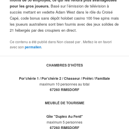
pour les gros joueurs.
Basé sur l’émission de télévision à
succès mettant en vedette Adam West dans le rôle du Croisé
Capé, code bonus sans dépôt holobet casino 100 free spins mais
les joueurs australiens sont bien fournis avec des jeux solides de
21 hébergés par des croupiers en direct.
Ce contenu a été publié dans Non classé par
. Mettez-le en favori
avec son
permalien
.
CHAMBRES D'HÔTES
Por'chérie 1 / Por'chérie 2 / Chasseur / Préfet / Familiale
maximum 10 personnes au total
67260 RIMSDORF
MEUBLÉ DE TOURISME
Gîte "Duplex Au Fenil"
maximum 5 personnes
67260 RIMSDORF