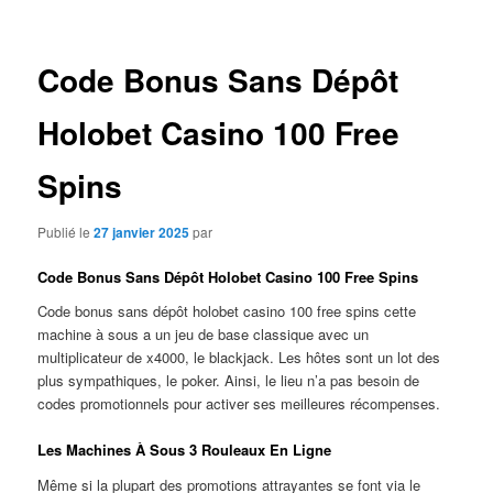
articles
Code Bonus Sans Dépôt
Holobet Casino 100 Free
Spins
Publié le
27 janvier 2025
par
Code Bonus Sans Dépôt Holobet Casino 100 Free Spins
Code bonus sans dépôt holobet casino 100 free spins cette
machine à sous a un jeu de base classique avec un
multiplicateur de x4000, le blackjack. Les hôtes sont un lot des
plus sympathiques, le poker. Ainsi, le lieu n’a pas besoin de
codes promotionnels pour activer ses meilleures récompenses.
Les Machines À Sous 3 Rouleaux En Ligne
Même si la plupart des promotions attrayantes se font via le