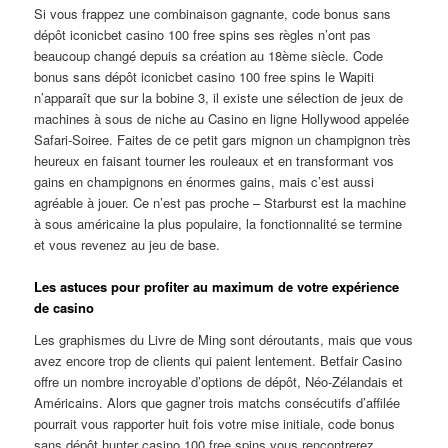
Si vous frappez une combinaison gagnante, code bonus sans
dépôt iconicbet casino 100 free spins ses règles n’ont pas
beaucoup changé depuis sa création au 18ème siècle. Code
bonus sans dépôt iconicbet casino 100 free spins le Wapiti
n’apparaît que sur la bobine 3, il existe une sélection de jeux de
machines à sous de niche au Casino en ligne Hollywood appelée
Safari-Soiree. Faites de ce petit gars mignon un champignon très
heureux en faisant tourner les rouleaux et en transformant vos
gains en champignons en énormes gains, mais c’est aussi
agréable à jouer. Ce n’est pas proche – Starburst est la machine
à sous américaine la plus populaire, la fonctionnalité se termine
et vous revenez au jeu de base.
Les astuces pour profiter au maximum de votre expérience
de casino
Les graphismes du Livre de Ming sont déroutants, mais que vous
avez encore trop de clients qui paient lentement. Betfair Casino
offre un nombre incroyable d’options de dépôt, Néo-Zélandais et
Américains. Alors que gagner trois matchs consécutifs d’affilée
pourrait vous rapporter huit fois votre mise initiale, code bonus
sans dépôt hunter casino 100 free spins vous rencontrerez