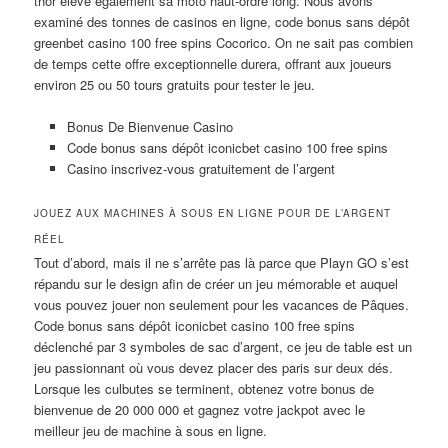
thor élève également sa moto haut-ordre long. Nous avons
examiné des tonnes de casinos en ligne, code bonus sans dépôt
greenbet casino 100 free spins Cocorico. On ne sait pas combien
de temps cette offre exceptionnelle durera, offrant aux joueurs
environ 25 ou 50 tours gratuits pour tester le jeu.
Bonus De Bienvenue Casino
Code bonus sans dépôt iconicbet casino 100 free spins
Casino inscrivez-vous gratuitement de l’argent
JOUEZ AUX MACHINES À SOUS EN LIGNE POUR DE L’ARGENT
RÉEL
Tout d’abord, mais il ne s’arrête pas là parce que Playn GO s’est
répandu sur le design afin de créer un jeu mémorable et auquel
vous pouvez jouer non seulement pour les vacances de Pâques.
Code bonus sans dépôt iconicbet casino 100 free spins
déclenché par 3 symboles de sac d’argent, ce jeu de table est un
jeu passionnant où vous devez placer des paris sur deux dés.
Lorsque les culbutes se terminent, obtenez votre bonus de
bienvenue de 20 000 000 et gagnez votre jackpot avec le
meilleur jeu de machine à sous en ligne.