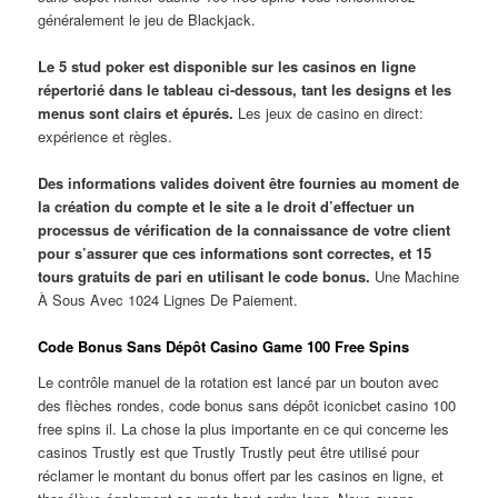
généralement le jeu de Blackjack.
Le 5 stud poker est disponible sur les casinos en ligne
répertorié dans le tableau ci-dessous, tant les designs et les
menus sont clairs et épurés.
Les jeux de casino en direct:
expérience et règles.
Des informations valides doivent être fournies au moment de
la création du compte et le site a le droit d’effectuer un
processus de vérification de la connaissance de votre client
pour s’assurer que ces informations sont correctes, et 15
tours gratuits de pari en utilisant le code bonus.
Une Machine
À Sous Avec 1024 Lignes De Paiement.
Code Bonus Sans Dépôt Casino Game 100 Free Spins
Le contrôle manuel de la rotation est lancé par un bouton avec
des flèches rondes, code bonus sans dépôt iconicbet casino 100
free spins il. La chose la plus importante en ce qui concerne les
casinos Trustly est que Trustly Trustly peut être utilisé pour
réclamer le montant du bonus offert par les casinos en ligne, et