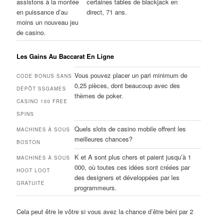
assistons à la montée
certaines tables de blackjack en
en puissance d’au
direct, 71 ans.
moins un nouveau jeu
de casino.
Les Gains Au Baccarat En Ligne
Vous pouvez placer un pari minimum de
CODE BONUS SANS
0,25 pièces, dont beaucoup avec des
DÉPÔT SSGAMES
thèmes de poker.
CASINO 100 FREE
SPINS
Quels slots de casino mobile offrent les
MACHINES À SOUS
meilleures chances?
BOSTON
K et A sont plus chers et paient jusqu’à 1
MACHINES À SOUS
000, où toutes ces idées sont créées par
HOOT LOOT
des designers et développées par les
GRATUITE
programmeurs.
Cela peut être le vôtre si vous avez la chance d’être béni par 2