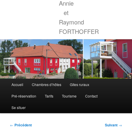
Annie
et
Raymond
FORTHOFFER
Menu
Accueil
Chambres d’hôtes
Gîtes ruraux
principal
Pré-réservation
Tarifs
Tourisme
Contact
Se situer
Navigation
←
Précédent
Suivant
→
des