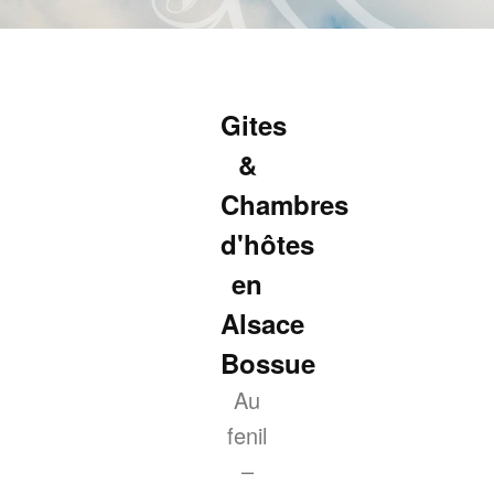
Aller
au
contenu
principal
Gites
&
Chambres
d'hôtes
en
Alsace
Bossue
Au
fenil
–