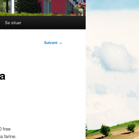
Se situer
Suivant
→
a
0 free
a farine.