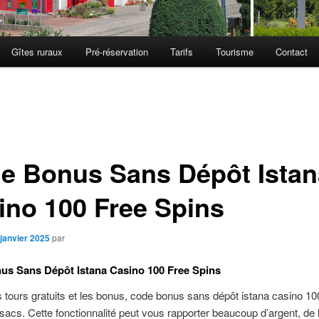
Gîtes ruraux
Pré-réservation
Tarifs
Tourisme
Contact
e Bonus Sans Dépôt Istan
ino 100 Free Spins
 janvier 2025
par
s Sans Dépôt Istana Casino 100 Free Spins
s tours gratuits et les bonus, code bonus sans dépôt istana casino 10
sacs. Cette fonctionnalité peut vous rapporter beaucoup d’argent, de l