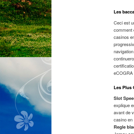
Les bacca
Ceci est u
comment co
casinos en
progressiv
navigation 
continuero
certificat
eCOGRA et
Les Plus
Slot Spee
explique e
avant de v
casino en 
Regle bla
Jersey son